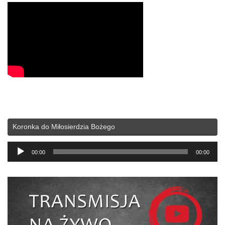
Koronka do Miłosierdzia Bożego
Odtwarzacz
00:00
00:00
plików
dźwiękowych