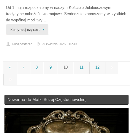
Od 1 maja rozpoczniemy w naszym Kościele Jubileuszowym
tradycyjne nabożeństwa majowe. Serdecznie zapraszamy wszystkich
do wspólnej modlitwy….
Kontynuuj czytanie
Duszpasterze
29 kwietnia 2025 - 16:30
«
‹
8
9
10
11
12
›
»
Nowenna do Matki Bożej Częstochowskiej