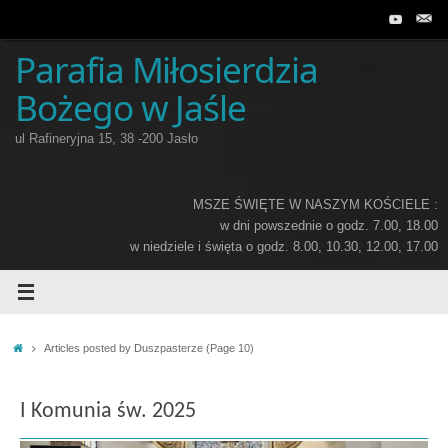
Przejdź
do
treści
Parafia Miłosierdzia
Bożego w Jaśle
ul Rafineryjna 15, 38 -200 Jasło
MSZE ŚWIĘTE W NASZYM KOŚCIELE :
w dni powszednie o godz. 7.00, 18.00
w niedziele i święta o godz. 8.00, 10.30, 12.00, 17.00
Home
Articles posted by Duszpasterze
(Page 10)
I Komunia św. 2025