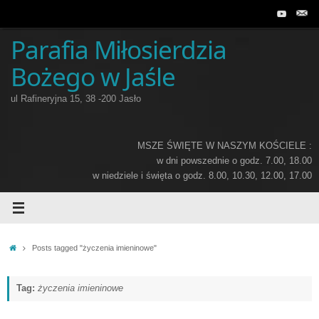
Przejdź
do
treści
Parafia Miłosierdzia
Bożego w Jaśle
ul Rafineryjna 15, 38 -200 Jasło
MSZE ŚWIĘTE W NASZYM KOŚCIELE :
w dni powszednie o godz. 7.00, 18.00
w niedziele i święta o godz. 8.00, 10.30, 12.00, 17.00
Home
Posts tagged "życzenia imieninowe"
Tag:
życzenia imieninowe