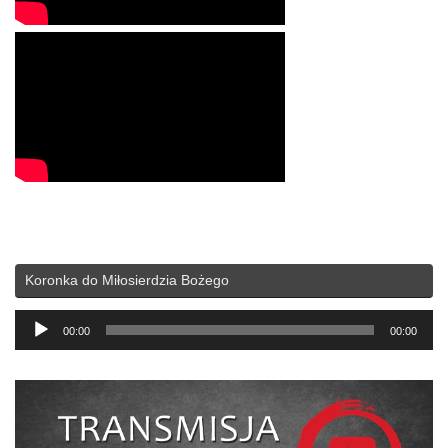
Koronka do Miłosierdzia Bożego
Odtwarzacz
00:00
00:00
plików
dźwiękowych