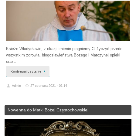
Księże Władysławie, z okazji imienin pragniemy Ci życzyć przede
wszystkim zdrowia, błogosławieństwa Bożego i Matczynej opieki
oraz…
Kontynuuj czytanie
Admin
27 czerwca 2021 - 01:14
Nowenna do Matki Bożej Częstochowskiej