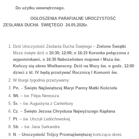
Do użytku wewnętrznego.
OGŁOSZENIA PARAFIALNE UROCZYSTOŚĆ
ZESŁANIA DUCHA ŚWIĘTEGO 24.05.2026r.
Dziś Uroczystość Zesłania Ducha Świętego –
Zielone Świątki
.
Msze święte dziś o
10:30; 12:00; o 16:15 Koronka połączona z
wypominkami, o 16:30 Nabożeństwo majowe i Msza św.
Kończy się okres Wielkanocny. Dziś na Mszy św. o godz. 12:00
dzieci z kl. IV będą przeżywać Rocznicę I Komunii św.
W liturgii tygodnia przeżywamy:
Pn.
–
Święto Najświętszej Maryi Panny Matki Kościoła
Wt.
– św. Filipa Nereusza
Śr.
– św. Augustyna z Canterbury
Cz
. –
Święto Jezusa Chrystusa Najwyższego Kapłana
Pt
. – św. Urszuli Ledóchowskiej
Sb
. – św. Jana Sarkandra
N
. –
Uroczystość Trójcy Przenajświętszej
kończąca okres