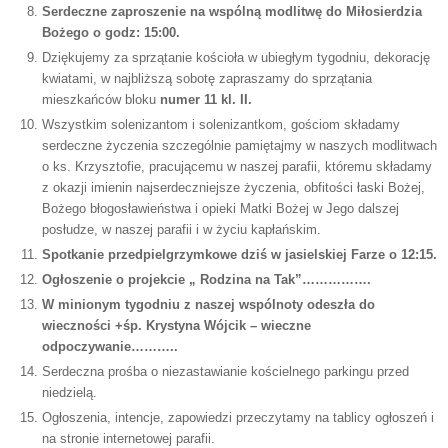
Serdeczne zaproszenie na wspólną modlitwę do Miłosierdzia
Bożego o godz: 15:00.
Dziękujemy za sprzątanie kościoła w ubiegłym tygodniu, dekorację
kwiatami, w najbliższą sobotę zapraszamy do sprzątania
mieszkańców bloku
numer 11 kl. II.
Wszystkim solenizantom i solenizantkom, gościom składamy
serdeczne życzenia szczególnie pamiętajmy w naszych modlitwach
o ks. Krzysztofie, pracującemu w naszej parafii, któremu składamy
z okazji imienin najserdeczniejsze życzenia, obfitości łaski Bożej,
Bożego błogosławieństwa i opieki Matki Bożej w Jego dalszej
posłudze, w naszej parafii i w życiu kapłańskim.
Spotkanie przedpielgrzymkowe dziś w jasielskiej Farze o 12:15.
Ogłoszenie o projekcie „ Rodzina na Tak”…………….
W minionym tygodniu z naszej wspólnoty odeszła do
wieczności +śp. Krystyna Wójcik – wieczne
odpoczywanie………..
Serdeczna prośba o niezastawianie kościelnego parkingu przed
niedzielą.
Ogłoszenia, intencje, zapowiedzi przeczytamy na tablicy ogłoszeń i
na stronie internetowej parafii.