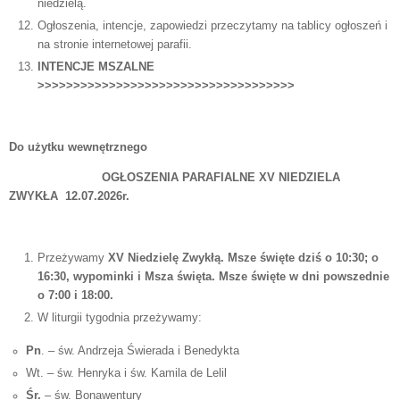
niedzielą.
Ogłoszenia, intencje, zapowiedzi przeczytamy na tablicy ogłoszeń i
na stronie internetowej parafii.
INTENCJE MSZALNE
>>>>>>>>>>>>>>>>>>>>>>>>>>>>>>>>>>>>
Do użytku wewnętrznego
OGŁOSZENIA PARAFIALNE XV NIEDZIELA
ZWYKŁA 12.07.2026r.
Przeżywamy
XV Niedzielę Zwykłą. Msze święte dziś o
10:30; o
16:30, wypominki i Msza święta. Msze święte w dni powszednie
o 7:00 i 18:00.
W liturgii tygodnia przeżywamy:
Pn
. – św. Andrzeja Świerada i Benedykta
Wt. – św. Henryka i św. Kamila de Lelil
Śr.
– św. Bonawentury