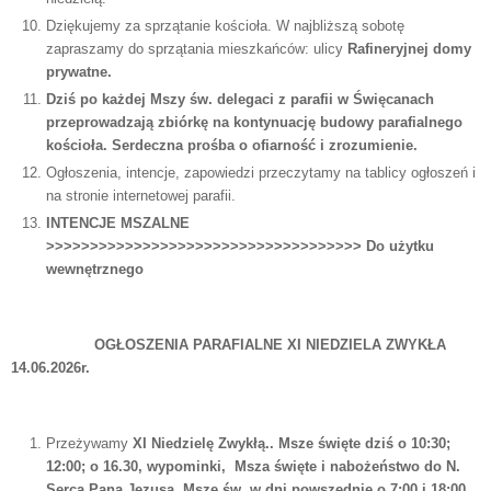
Dziękujemy za sprzątanie kościoła. W najbliższą sobotę
zapraszamy do sprzątania mieszkańców: ulicy
Rafineryjnej domy
prywatne.
Dziś po każdej Mszy św. delegaci z parafii w Święcanach
przeprowadzają zbiórkę na kontynuację budowy parafialnego
kościoła. Serdeczna prośba o ofiarność i zrozumienie.
Ogłoszenia, intencje, zapowiedzi przeczytamy na tablicy ogłoszeń i
na stronie internetowej parafii.
INTENCJE MSZALNE
>>>>>>>>>>>>>>>>>>>>>>>>>>>>>>>>>>>>
Do użytku
wewnętrznego
OGŁOSZENIA PARAFIALNE XI NIEDZIELA ZWYKŁA
14.06.2026r.
Przeżywamy
XI Niedzielę Zwykłą.. Msze święte dziś o
10:30;
12:00; o 16.30, wypominki, Msza święte i nabożeństwo do N.
Serca Pana Jezusa. Msze św. w dni powszednie o 7:00 i 18:00,