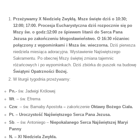
Przeżywamy
X Niedzielę Zwykłą. Msze święte dziś o
10:30;
12:00; 17:00. Procesja Eucharystyczna dziś rozpocznie się po
Mszy św. o godz:12:00 ze śpiewem litanii do Serca Pana
Jezusa po zakończeniu błogosławieństwo. O 16:30 różaniec
połączony z wypominkami i Msza św. wieczorna.
Dziś pierwsza
niedziela miesiąca adoracyjna. Wystawienie Najświętszego
Sakramentu. Po obecnej Mszy świętej zmiana tajemnic
różańcowych i po wypominkach. Dziś zbiórka do puszek na budowę
Świątyni Opatrzności Bożej.
W liturgii tygodnia przeżywamy:
Pn.-
św. Jadwigi Królowej
Wt
. – św. Efrema
Czw
. – św. Barnaby Apostoła
–
zakończenie
Oktawy Bożego Ciała.
Pt. – Uroczystość Najświętszego Serca Pana Jezusa.
Sb
. – św. Antoniego –
Niepokalanego Serca Najświętszej Maryi
Panny
N. – XI Niedziela Zwykła.