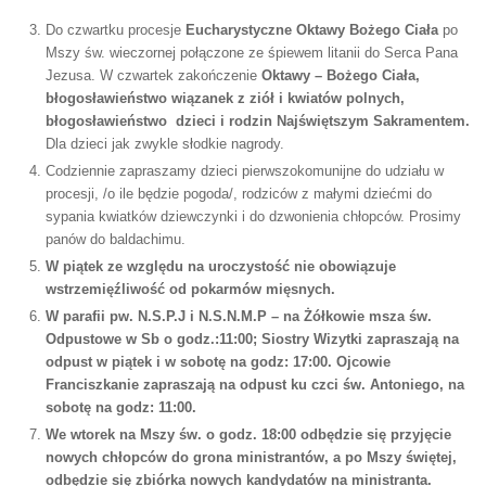
Do czwartku procesje
Eucharystyczne Oktawy Bożego Ciała
po
Mszy św. wieczornej połączone ze śpiewem litanii do Serca Pana
Jezusa. W czwartek zakończenie
Oktawy
– Bożego Ciała,
błogosławieństwo wiązanek z ziół i kwiatów polnych,
błogosławieństwo dzieci i rodzin Najświętszym Sakramentem.
Dla dzieci jak zwykle słodkie nagrody.
Codziennie zapraszamy dzieci pierwszokomunijne do udziału w
procesji, /o ile będzie pogoda/, rodziców z małymi dziećmi do
sypania kwiatków dziewczynki i do dzwonienia chłopców. Prosimy
panów do baldachimu.
W piątek ze względu na uroczystość nie obowiązuje
wstrzemięźliwość od pokarmów mięsnych.
W parafii pw. N.S.P.J i N.S.N.M.P – na Żółkowie msza św.
Odpustowe w Sb o godz.:11:00; Siostry Wizytki zapraszają na
odpust w piątek i w sobotę na godz: 17:00. Ojcowie
Franciszkanie zapraszają na odpust ku czci św. Antoniego, na
sobotę na godz: 11:00.
We wtorek na Mszy św. o godz. 18:00 odbędzie się przyjęcie
nowych chłopców do grona ministrantów, a po Mszy świętej,
odbędzie się zbiórka nowych kandydatów na ministranta.