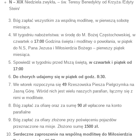
N –
XIX
Niedziela zwykła
.
– św. Teresy Benedykty od Krzyża /Edyty
Stein/
Bóg zapłać wszystkim za wspólną modlitwę, w pierwszą sobotę
miesiąca.
W tygodniu nabożeństwa: w środę do M. Bożej Częstochowskiej, w
czwartek o
17:00
Godzina święta i modlitwy o powołania, w piątek
do N.S, Pana Jezusa i Miłosierdzia Bożego – pierwszy piątek
miesiąca.
Spowiedź w tygodniu przed Mszą świętą,
w czwartek i piątek od
17:00
Do chorych udajemy się w piątek od godz. 8:30.
We wtorek rozpoczyna się
49
Rzeszowska Piesza Pielgrzymka na
Jasną Górę. Wśród nich jest wielu naszych parafian, łączmy się z
nimi w modlitwie.
Bóg zapłać za ofiarę oraz za sumę
90 zł
wpłacone na konto
parafialne
Bóg zapłać za ofiary złożone przy poświęceniu pojazdów
przeznaczone na misje. Złożono sumę
1500 zł.
Serdeczne zaproszenie na wspólną modlitwę do Miłosierdzia