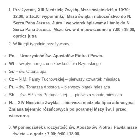
Przeżywamy
XIII Niedzielę Zwykłą. Msze święte dziś o
10:30;
12:00; o 16.30, wypominki, Msza święta i nabożeństwo do N.
Serca Pana Jezusa. Jutro i we wtorek śpiewamy litanię do N.
Serca Pana Jezusa. Msze św. w dni powszednie o 7:00 i 18:00,
oprócz jutra
W liturgii tygodnia przeżywamy:
Pn
. –
Uroczystość św. Apostołów Piotra i Pawła.
Wt
.– świętych męczenników kościoła Rzymskiego
Śr. –
św. Ottona bpa
Cz
– N.M. Panny Tuchowskiej – pierwszy czwartek miesiąca
Pt
. – św. Tomasza Apostoła – pierwszy piątek miesiąca
Sb
. – św. Elżbiety Portugalskiej – – pierwsza sobota miesiąca
N. – XIV Niedziela Zwykła. – pierwsza niedziela lipca adoracyjna.
Zmiana tajemnic różańcowych po porannej Mszy św. i przed
wieczorną
W poniedziałek uroczystość św. Apostołów Piotra i Pawła msze
święte – o godz.: 7:00; 9:00 i 18:00.