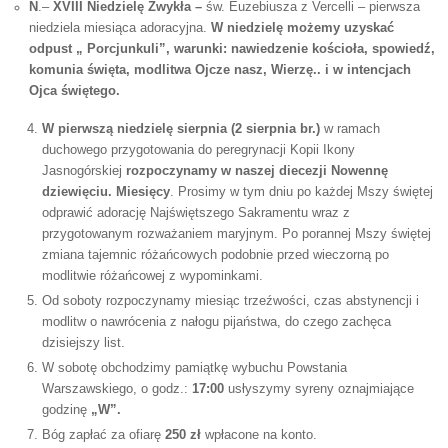
N
.–
XVIII Niedzielę Zwykła –
św. Euzebiusza z Vercelli – pierwsza
niedziela miesiąca adoracyjna.
W niedzielę możemy uzyskać
odpust „ Porcjunkuli”, warunki: nawiedzenie kościoła, spowiedź,
komunia święta, modlitwa Ojcze nasz, Wierzę.. i w intencjach
Ojca świętego.
W pierwszą niedzielę sierpnia (2 sierpnia br.)
w ramach
duchowego przygotowania do peregrynacji Kopii Ikony
Jasnogórskiej
rozpoczynamy w naszej diecezji Nowennę
dziewięciu. Miesięcy
. Prosimy w tym dniu po każdej Mszy świętej
odprawić adorację Najświętszego Sakramentu wraz z
przygotowanym rozważaniem maryjnym. Po porannej Mszy świętej
zmiana tajemnic różańcowych podobnie przed wieczorną po
modlitwie różańcowej z wypominkami.
Od soboty rozpoczynamy miesiąc trzeźwości, czas abstynencji i
modlitw o nawrócenia z nałogu pijaństwa, do czego zachęca
dzisiejszy list.
W sobotę obchodzimy pamiątkę wybuchu Powstania
Warszawskiego, o godz.:
17:00
usłyszymy syreny oznajmiające
godzinę
„W”.
Bóg zapłać za ofiarę
250 zł
wpłacone na konto.