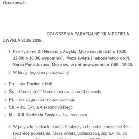
Rzeszowski
OGŁOSZENIA PARAFIALNE XII NIEDZIELA
ZWYKŁA 21.06.2026r.
Przeżywamy
XII Niedzielę Zwykłą. Msze święte dziś o
10:30;
12:00; o 16.30, wypominki, Msza święta i nabożeństwo do N.
Serca Pana Jezusa. Msze św. w dni powszednie o 7:00 i 18:00.
W liturgii tygodnia przeżywamy:
Pn. – św. Paulina z Noli
Śr.
– Uroczystość Narodzenia św. Jana Chrzciciela
Pt
. – św. Zygmunta Gorazdowskiego
Sb
. – św. Cyryla Aleksandryjskiego
N
. –
XIII Niedziela Zwykła –
św. Ireneusza
W przyszłą niedzielę parafia Skołyszyn obchodzi uroczyście
40 –
rocznicę powstania
. Mszę świętą jubileuszową odprawi ks. bp