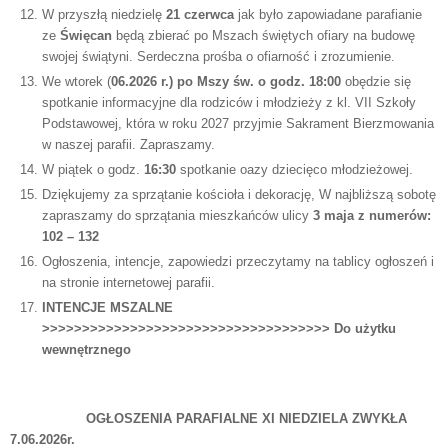
W przyszłą niedzielę
21 czerwca
jak było zapowiadane parafianie
ze
Święcan
będą zbierać po Mszach świętych ofiary na budowę
swojej świątyni. Serdeczna prośba o ofiarność i zrozumienie.
We wtorek (
06.2026 r.) po Mszy św. o godz. 18:00
obędzie się
spotkanie informacyjne dla rodziców i młodzieży z kl. VII Szkoły
Podstawowej, która w roku 2027 przyjmie Sakrament Bierzmowania
w naszej parafii. Zapraszamy.
W piątek o godz.
16:30
spotkanie oazy dziecięco młodzieżowej.
Dziękujemy za sprzątanie kościoła i dekorację, W najbliższą sobotę
zapraszamy do sprzątania mieszkańców ulicy
3 maja z numerów:
102 – 132
Ogłoszenia, intencje, zapowiedzi przeczytamy na tablicy ogłoszeń i
na stronie internetowej parafii.
INTENCJE MSZALNE
>>>>>>>>>>>>>>>>>>>>>>>>>>>>>>>>>>>>
Do użytku
wewnętrznego
OGŁOSZENIA PARAFIALNE XI NIEDZIELA ZWYKŁA
7.06.2026r.