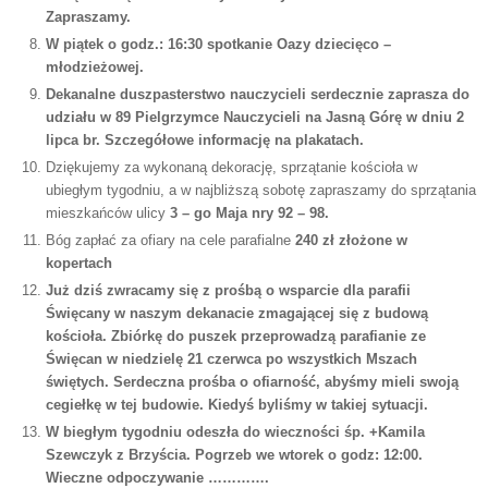
Zapraszamy.
W piątek o godz.: 16:30 spotkanie Oazy dziecięco –
młodzieżowej.
Dekanalne duszpasterstwo nauczycieli serdecznie zaprasza do
udziału w 89 Pielgrzymce Nauczycieli na Jasną Górę w dniu 2
lipca br. Szczegółowe informację na plakatach.
Dziękujemy za wykonaną dekorację, sprzątanie kościoła w
ubiegłym tygodniu, a w najbliższą sobotę zapraszamy do sprzątania
mieszkańców ulicy
3 – go Maja nry 92 – 98.
Bóg zapłać za ofiary na cele parafialne
240 zł złożone w
kopertach
Już dziś zwracamy się z prośbą o wsparcie dla parafii
Święcany w naszym dekanacie zmagającej się z budową
kościoła. Zbiórkę do puszek przeprowadzą parafianie ze
Święcan w niedzielę 21 czerwca po wszystkich Mszach
świętych. Serdeczna prośba o ofiarność, abyśmy mieli swoją
cegiełkę w tej budowie. Kiedyś byliśmy w takiej sytuacji.
W biegłym tygodniu odeszła do wieczności śp. +Kamila
Szewczyk z Brzyścia. Pogrzeb we wtorek o godz: 12:00.
Wieczne odpoczywanie ………….