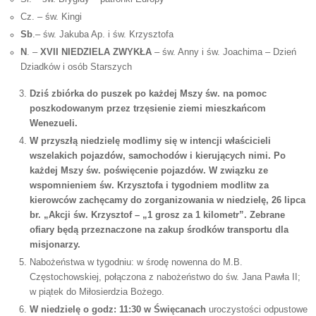
Cz. – św. Kingi
Sb
.– św. Jakuba Ap. i św. Krzysztofa
N
. –
XVII NIEDZIELA ZWYKŁA
– św. Anny i św. Joachima – Dzień
Dziadków i osób Starszych
Dziś zbiórka do puszek po każdej Mszy św. na pomoc
poszkodowanym przez trzęsienie ziemi mieszkańcom
Wenezueli.
W przyszłą niedzielę
modlimy się w intencji właścicieli
wszelakich pojazdów, samochodów i kierujących nimi. Po
każdej Mszy św. poświęcenie pojazdów. W związku ze
wspomnieniem św. Krzysztofa i tygodniem modlitw za
kierowców zachęcamy do zorganizowania w niedzielę, 26 lipca
br. „Akcji św. Krzysztof – „1 grosz za 1 kilometr”. Zebrane
ofiary będą przeznaczone na zakup środków transportu dla
misjonarzy.
Nabożeństwa w tygodniu: w środę nowenna do M.B.
Częstochowskiej, połączona z nabożeństwo do św. Jana Pawła II;
w piątek do Miłosierdzia Bożego.
W niedzielę o godz: 11:30 w
Święcanach
uroczystości odpustowe