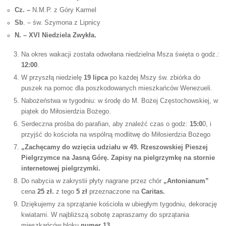
Cz. –
N.M.P. z Góry Karmel
Sb
. – św. Szymona z Lipnicy
N. – XVI Niedziela Zwykła.
Na okres wakacji została odwołana niedzielna Msza święta o godz.:
12:00
.
W przyszłą niedzielę
19 lipca
po każdej Mszy św. zbiórka do
puszek na pomoc dla poszkodowanych mieszkańców Wenezueli.
Nabożeństwa w tygodniu: w środę do M. Bożej Częstochowskiej, w
piątek do Miłosierdzia Bożego.
Serdeczna prośba do parafian, aby znaleźć czas o godz:
15:0
0, i
przyjść do kościoła na wspólną modlitwę do Miłosierdzia Bożego
„Zachęcamy do wzięcia udziału w 49. Rzeszowskiej Pieszej
Pielgrzymce na Jasną Górę. Zapisy na pielgrzymkę na stornie
internetowej pielgrzymki.
Do nabycia w zakrystii płyty nagrane przez chór
„Antonianum”
cena
25 zł.
z tego
5 zł
przeznaczone na
Caritas.
Dziękujemy za sprzątanie kościoła w ubiegłym tygodniu, dekorację
kwiatami. W najbliższą sobotę zapraszamy do sprzątania
mieszkańców bloku
numer 13.