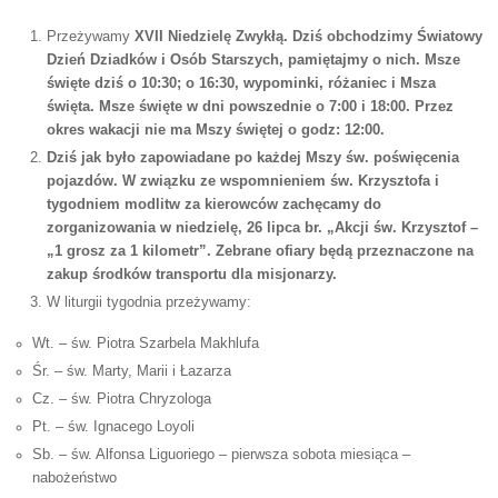
Przeżywamy
XVII Niedzielę Zwykłą.
Dziś obchodzimy Światowy
Dzień Dziadków i Osób Starszych, pamiętajmy o nich. Msze
święte dziś o
10:30; o 16:30, wypominki, różaniec i Msza
święta. Msze święte w dni powszednie o 7:00 i 18:00. Przez
okres wakacji nie ma Mszy świętej o godz: 12:00.
Dziś jak było zapowiadane po każdej Mszy św. poświęcenia
pojazdów. W związku ze wspomnieniem św. Krzysztofa i
tygodniem modlitw za kierowców zachęcamy do
zorganizowania w niedzielę, 26 lipca br. „Akcji św. Krzysztof –
„1 grosz za 1 kilometr”. Zebrane ofiary będą przeznaczone na
zakup środków transportu dla misjonarzy.
W liturgii tygodnia przeżywamy:
Wt. – św. Piotra Szarbela Makhlufa
Śr. – św. Marty, Marii i Łazarza
Cz. – św. Piotra Chryzologa
Pt. – św. Ignacego Loyoli
Sb. – św. Alfonsa Liguoriego – pierwsza sobota miesiąca –
nabożeństwo