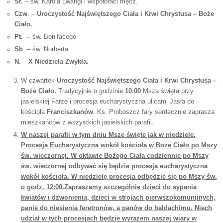
Śr.
– św. Karola Lwangi i współbraci męcz.
Czw
. –
Uroczystość Najświętszego Ciała i Krwi Chrystusa – Boże
Ciało.
Pt. –
św. Bonifacego
Sb
. – św. Norberta
N.
–
X Niedziela Zwykła.
W czwartek
Uroczystość Najświętszego Ciała i Krwi Chrystusa –
Boże Ciało.
Tradycyjnie o godzinie
10:00
Msza święta przy
jasielskiej Farze i procesja eucharystyczna ulicami Jasła do
kościoła
Franciszkanów
. Ks. Proboszcz fary serdecznie zaprasza
mieszkańców z wszystkich jasielskich parafii.
W naszej parafii w tym dniu Msze święte jak w niedziele.
Procesja Eucharystyczna wokół kościoła w Boże Ciało po Mszy
św. wieczornej.
W oktawie Bożego Ciała codziennie po Mszy
św. wieczornej odbywać się będzie procesja eucharystyczna
wokół kościoła. W niedzielę procesja odbędzie się po Mszy św.
o godz. 12:00.Zapraszamy szczególnie dzieci do sypania
kwiatów i dzwonienia, dzieci w strojach pierwszokomunijnych,
panie do niesienia feretronów, a panów do baldachimu. Niech
udział w tych procesjach będzie wyrazem naszej wiary w