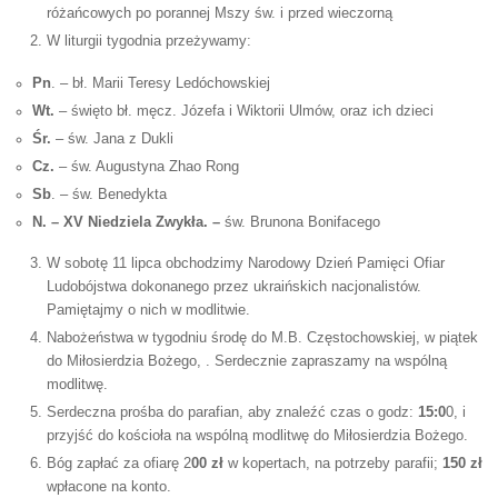
różańcowych po porannej Mszy św. i przed wieczorną
W liturgii tygodnia przeżywamy:
Pn
. – bł. Marii Teresy Ledóchowskiej
Wt.
– święto bł. męcz. Józefa i Wiktorii Ulmów, oraz ich dzieci
Śr.
– św. Jana z Dukli
Cz.
– św. Augustyna Zhao Rong
Sb
. – św. Benedykta
N. – XV Niedziela Zwykła. –
św. Brunona Bonifacego
W sobotę 11 lipca obchodzimy Narodowy Dzień Pamięci Ofiar
Ludobójstwa dokonanego przez ukraińskich nacjonalistów.
Pamiętajmy o nich w modlitwie.
Nabożeństwa w tygodniu środę do M.B. Częstochowskiej, w piątek
do Miłosierdzia Bożego, . Serdecznie zapraszamy na wspólną
modlitwę.
Serdeczna prośba do parafian, aby znaleźć czas o godz:
15:0
0, i
przyjść do kościoła na wspólną modlitwę do Miłosierdzia Bożego.
Bóg zapłać za ofiarę 2
00
zł
w kopertach, na potrzeby parafii;
150 zł
wpłacone na konto.