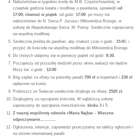
Nabożeństwa w tygodniu środę do M.B. Częstochowskiej, w
czwartek godzina święta i modlitwy o powołania, spowiedź
od
17:00; również w piątek
od godz:
17:00
. po mszy św.
nabożeństwo do N. Serca P. Jezusa i Miłosierdzia Bożego, w
sobotę do Niepokalanego Serca M. Panny. Serdecznie zapraszamy
na wspólną modlitwę.
Serdeczna prośba do parafian, aby znaleźć czas o godz.:
15:0
0, i
przyjść do kościoła na wspólną modlitwę do Miłosierdzia Bożego.
Do chorych udajemy się w pierwszy piątek od godz:
8:30.
Począwszy od przyszłej niedzieli przez okres wakacji nie będzie
Mszy św. o godz ;
12:00
Bóg zapłać za ofiary na potrzeby parafii:
700 zł
w kopertach i
230 zł
wpłacone na konto.
Proboszcz ze Święcan serdecznie dziękuje za ofiarę:
2520 zł.
Dziękujemy za sprzątanie kościoła, W najbliższą sobotę
zapraszamy do sprzątania mieszkańców:
bloku 3 i 7.
Z naszej wspólnoty odeszła +Maria Najbar – Wieczne
odpoczywanie…………
Ogłoszenia, intencje, zapowiedzi przeczytamy na tablicy ogłoszeń i
na stronie internetowej parafii.