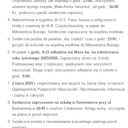
Ordynariusz Diecezji Jan Wątroba o godz:
13:00.
Uroczystość
uświetni występ zespołu „Mała Armia Janosika”, od godz.:
16:00
.
Ks. proboszcz parafii serdecznie zaprasza.
Nabożeństwa w tygodniu do N.S. Pana Jezusa w połączeniu w
środę z nowenną do M.B. Częstochowskiej, w piątek do
Miłosierdzia Bożego. Serdecznie zapraszamy na wspólną modlitwę.
Serdeczna prośba do parafian, aby znaleźć czas o godz:
15:0
0, i
przyjść do kościoła na wspólną modlitwę do Miłosierdzia Bożego.
W piątek o
godz. 8:15 odbędzie się Msza św. na zakończenie
roku szkolnego 2025/2026
. Zapraszamy dzieci ze Szkoły
Podstawowej wraz z rodzicami, opiekunami oraz wszystkich
nauczycieli. Druga część uroczystości odbędzie się w szkole o
godz.
9:00.
2 lipca 2024 r
. organizowany jest wyjazd na Jasną Górę, w ramach
Ogólnopolskiej Pielgrzymki Nauczycieli i Wychowawców. Informacje
i zapisy w zakrystii.
Serdeczne zaproszenie na sztukę w Generatorze przy ul
.
Bednarskiej
o 18:45
o siostrze Celakównie. Wstęp wolny. szczegóły
na plakacie przed wejściem.
Serdeczna prośba o niezastawianie kościelnego parkingu przed
niedzielą.