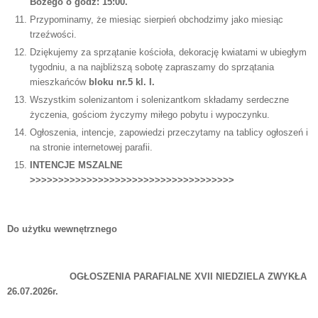
Bożego o godz: 15:00.
Przypominamy, że miesiąc sierpień obchodzimy jako miesiąc
trzeźwości.
Dziękujemy za sprzątanie kościoła, dekorację kwiatami w ubiegłym
tygodniu, a na najbliższą sobotę zapraszamy do sprzątania
mieszkańców
bloku nr.5 kl. I.
Wszystkim solenizantom i solenizantkom składamy serdeczne
życzenia, gościom życzymy miłego pobytu i wypoczynku.
Ogłoszenia, intencje, zapowiedzi przeczytamy na tablicy ogłoszeń i
na stronie internetowej parafii.
INTENCJE MSZALNE
>>>>>>>>>>>>>>>>>>>>>>>>>>>>>>>>>>>>
Do użytku wewnętrznego
OGŁOSZENIA PARAFIALNE XVII NIEDZIELA ZWYKŁA
26.07.2026r.