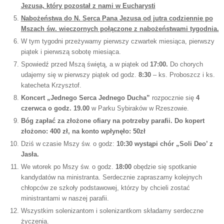
Jezusa, który pozostał z nami w Eucharysti
Nabożeństwa do N. Serca Pana Jezusa od jutra codziennie po
Mszach św. wieczornych połączone z nabożeństwami tygodnia.
W tym tygodni przeżywamy pierwszy czwartek miesiąca, pierwszy
piątek i pierwszą sobotę miesiąca.
Spowiedź przed Mszą świętą, a w piątek od
17:00.
Do chorych
udajemy się w pierwszy piątek od godz.
8:30
– ks. Proboszcz i ks.
katecheta Krzysztof.
Koncert „Jednego Serca Jednego Ducha”
rozpocznie się
4
czerwca o godz. 19.00
w Parku Sybiraków w Rzeszowie.
Bóg zapłać za złożone ofiary na potrzeby parafii. Do kopert
złożono: 400 zł, na konto wpłynęło: 50zł
Dziś w czasie Mszy św. o godz:
10:30 wystąpi chór „Soli Deo’ z
Jasła.
We wtorek po Mszy św. o godz.
18:00
obędzie się spotkanie
kandydatów na ministranta. Serdecznie zapraszamy kolejnych
chłopców ze szkoły podstawowej, którzy by chcieli zostać
ministrantami w naszej parafii.
Wszystkim solenizantom i solenizantkom składamy serdeczne
życzenia.