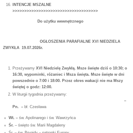
INTENCJE MSZALNE
>>>>>>>>>>>>>>>>>>>>>>>>>>>>>>>>>>>>
Do użytku wewnętrznego
OGŁOSZENIA PARAFIALNE XVI NIEDZIELA
ZWYKŁA 19.07.2026r.
Przeżywamy
XVI Niedzielę Zwykłą.
Msze święte dziś o
10:30; o
16:30, wypominki, różaniec i Msza święta. Msze święte w dni
powszednie o 7:00 i 18:00. Przez okres wakacji nie ma Mszy
świętej o godz: 12:00.
W liturgii tygodnia przeżywamy:
–
Pn. –
bł. Czesława
Wt. –
św. Apolinarego i św. Wawrzyńca
Śr.
– święto św. Marii Magdaleny
Śr. – św. Brygidy – patronki Europy