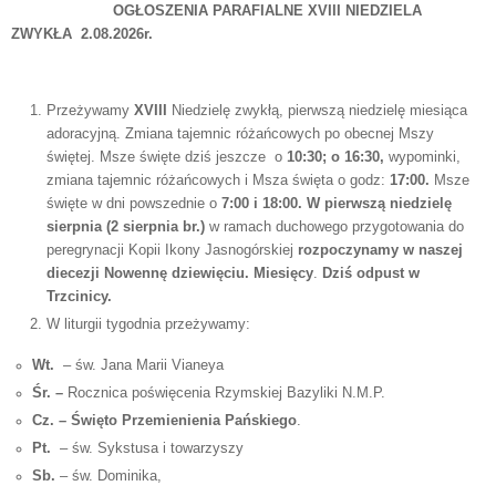
OGŁOSZENIA PARAFIALNE XVIII NIEDZIELA
ZWYKŁA 2.08.2026r.
Przeżywamy
XVIII
Niedzielę zwykłą, pierwszą niedzielę miesiąca
adoracyjną. Zmiana tajemnic różańcowych po obecnej Mszy
świętej. Msze święte dziś jeszcze o
10:30; o 16:30,
wypominki,
zmiana tajemnic różańcowych i Msza święta o godz:
17:00.
Msze
święte w dni powszednie o
7:00 i 18:00. W pierwszą niedzielę
sierpnia (2 sierpnia br.)
w ramach duchowego przygotowania do
peregrynacji Kopii Ikony Jasnogórskiej
rozpoczynamy w naszej
diecezji Nowennę dziewięciu. Miesięcy
.
Dziś odpust w
Trzcinicy.
W liturgii tygodnia przeżywamy:
Wt.
– św. Jana Marii Vianeya
Śr. –
Rocznica poświęcenia Rzymskiej Bazyliki N.M.P.
Cz. –
Święto Przemienienia Pańskiego
.
Pt.
– św. Sykstusa i towarzyszy
Sb.
– św. Dominika,