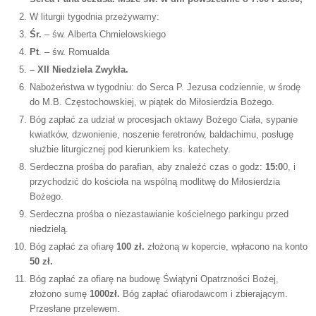
W liturgii tygodnia przeżywamy:
Śr.
– św. Alberta Chmielowskiego
Pt
. – św. Romualda
– XII Niedziela Zwykła.
Nabożeństwa w tygodniu: do Serca P. Jezusa codziennie, w środę
do M.B. Częstochowskiej, w piątek do Miłosierdzia Bożego.
Bóg zapłać za udział w procesjach oktawy Bożego Ciała, sypanie
kwiatków, dzwonienie, noszenie feretronów, baldachimu, posługę
służbie liturgicznej pod kierunkiem ks. katechety.
Serdeczna prośba do parafian, aby znaleźć czas o godz:
15:0
0, i
przychodzić do kościoła na wspólną modlitwę do Miłosierdzia
Bożego.
Serdeczna prośba o niezastawianie kościelnego parkingu przed
niedzielą.
Bóg zapłać za ofiarę
100 zł.
złożoną w kopercie, wpłacono na konto
50 zł.
Bóg zapłać za ofiarę na budowę Świątyni Opatrzności Bożej,
złożono sumę
1000zł.
Bóg zapłać ofiarodawcom i zbierającym.
Przesłane przelewem.