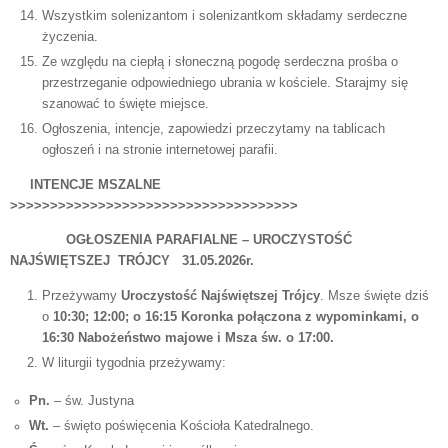
Wszystkim solenizantom i solenizantkom składamy serdeczne
życzenia.
Ze względu na ciepłą i słoneczną pogodę serdeczna prośba o
przestrzeganie odpowiedniego ubrania w kościele. Starajmy się
szanować to święte miejsce.
Ogłoszenia, intencje, zapowiedzi przeczytamy na tablicach
ogłoszeń i na stronie internetowej parafii.
INTENCJE MSZALNE
>>>>>>>>>>>>>>>>>>>>>>>>>>>>>>>>>>>>
OGŁOSZENIA PARAFIALNE – UROCZYSTOŚĆ
NAJŚWIĘTSZEJ TRÓJCY 31.05.2026r.
Przeżywamy
Uroczystość Najświętszej Trójcy
. Msze święte dziś
o
10:30; 12:00; o 16:15 Koronka połączona z wypominkami, o
16:30 Nabożeństwo majowe i Msza św. o 17:00.
W liturgii tygodnia przeżywamy:
Pn.
– św. Justyna
Wt.
– święto poświęcenia Kościoła Katedralnego.