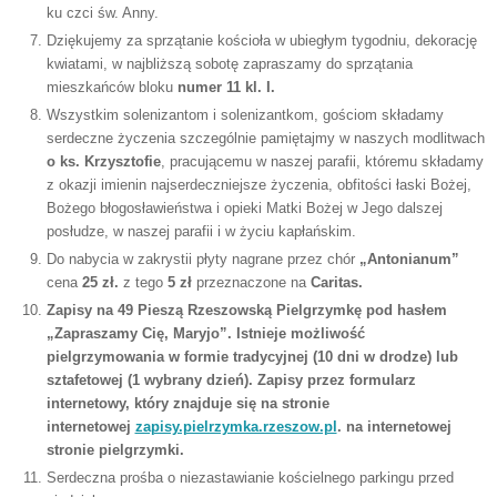
ku czci św. Anny.
Dziękujemy za sprzątanie kościoła w ubiegłym tygodniu, dekorację
kwiatami, w najbliższą sobotę zapraszamy do sprzątania
mieszkańców bloku
numer 11 kl. I.
Wszystkim solenizantom i solenizantkom, gościom składamy
serdeczne życzenia szczególnie pamiętajmy w naszych modlitwach
o ks. Krzysztofie
, pracującemu w naszej parafii, któremu składamy
z okazji imienin najserdeczniejsze życzenia, obfitości łaski Bożej,
Bożego błogosławieństwa i opieki Matki Bożej w Jego dalszej
posłudze, w naszej parafii i w życiu kapłańskim.
Do nabycia w zakrystii płyty nagrane przez chór
„Antonianum”
cena
25 zł.
z tego
5 zł
przeznaczone na
Caritas.
Zapisy na 49 Pieszą Rzeszowską Pielgrzymkę
pod hasłem
„Zapraszamy Cię, Maryjo”. Istnieje możliwość
pielgrzymowania w formie tradycyjnej (10 dni w drodze) lub
sztafetowej (1 wybrany dzień). Zapisy przez formularz
internetowy, który znajduje się na stronie
internetowej
zapisy.pielrzymka.rzeszow.pl
. na internetowej
stronie pielgrzymki.
Serdeczna prośba o niezastawianie kościelnego parkingu przed