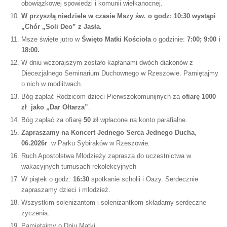
obowiązkowej spowiedzi i komunii wielkanocnej.
W przyszłą niedziele w czasie Mszy św. o godz: 10:30 wystąpi
„Chór „Soli Deo” z Jasła.
Msze święte jutro w
Święto Matki Kościoła
o godzinie:
7:00; 9:00 i
18:00.
W dniu wczorajszym zostało kapłanami dwóch diakonów z
Diecezjalnego Seminarium Duchownego w Rzeszowie. Pamiętajmy
o nich w modlitwach.
Bóg zapłać Rodzicom dzieci Pierwszokomunijnych za
ofiarę 1000
zł jako „Dar Ołtarza”
.
Bóg zapłać za ofiarę
50 zł
wpłacone na konto parafialne.
Zapraszamy na Koncert Jednego Serca Jednego Ducha
,
06.2026r
. w Parku Sybiraków w Rzeszowie.
Ruch Apostolstwa Młodzieży zaprasza do uczestnictwa w
wakacyjnych turnusach rekolekcyjnych
W piątek o godz.
16:30
spotkanie scholii i Oazy. Serdecznie
zapraszamy dzieci i młodzież.
Wszystkim solenizantom i solenizantkom składamy serdeczne
życzenia.
Pamiętajmy o Dniu Matki.