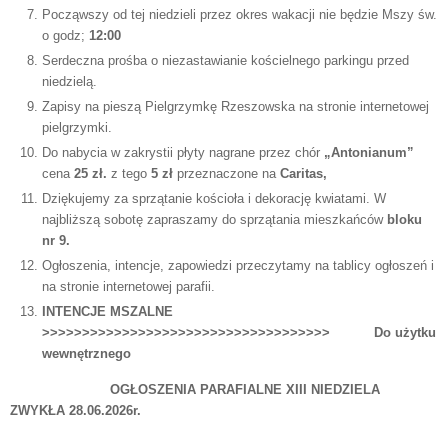
Począwszy od tej niedzieli przez okres wakacji nie będzie Mszy św.
o godz;
12:00
Serdeczna prośba o niezastawianie kościelnego parkingu przed
niedzielą.
Zapisy na pieszą Pielgrzymkę Rzeszowska na stronie internetowej
pielgrzymki.
Do nabycia w zakrystii płyty nagrane przez chór
„Antonianum”
cena
25 zł.
z tego
5 zł
przeznaczone na
Caritas,
Dziękujemy za sprzątanie kościoła i dekorację kwiatami. W
najbliższą sobotę zapraszamy do sprzątania mieszkańców
bloku
nr 9.
Ogłoszenia, intencje, zapowiedzi przeczytamy na tablicy ogłoszeń i
na stronie internetowej parafii.
INTENCJE MSZALNE
>>>>>>>>>>>>>>>>>>>>>>>>>>>>>>>>>>>>
Do użytku
wewnętrznego
OGŁOSZENIA PARAFIALNE XIII NIEDZIELA
ZWYKŁA 28.06.2026r.