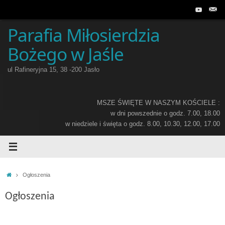
Przejdź
do
treści
Parafia Miłosierdzia
Bożego w Jaśle
ul Rafineryjna 15, 38 -200 Jasło
MSZE ŚWIĘTE W NASZYM KOŚCIELE :
w dni powszednie o godz. 7.00, 18.00
w niedziele i święta o godz. 8.00, 10.30, 12.00, 17.00
Home
Ogłoszenia
Ogłoszenia