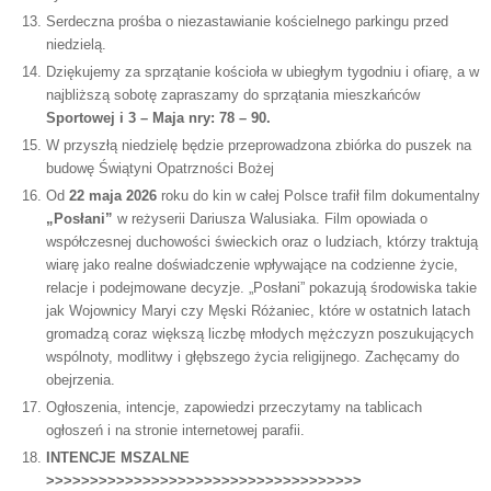
Serdeczna prośba o niezastawianie kościelnego parkingu przed
niedzielą.
Dziękujemy za sprzątanie kościoła w ubiegłym tygodniu i ofiarę, a w
najbliższą sobotę zapraszamy do sprzątania mieszkańców
Sportowej i 3 – Maja nry: 78 – 90.
W przyszłą niedzielę będzie przeprowadzona zbiórka do puszek na
budowę Świątyni Opatrzności Bożej
Od
22 maja 2026
roku do kin w całej Polsce trafił film dokumentalny
„Posłani”
w reżyserii Dariusza Walusiaka. Film opowiada o
współczesnej duchowości świeckich oraz o ludziach, którzy traktują
wiarę jako realne doświadczenie wpływające na codzienne życie,
relacje i podejmowane decyzje. „Posłani” pokazują środowiska takie
jak Wojownicy Maryi czy Męski Różaniec, które w ostatnich latach
gromadzą coraz większą liczbę młodych mężczyzn poszukujących
wspólnoty, modlitwy i głębszego życia religijnego. Zachęcamy do
obejrzenia.
Ogłoszenia, intencje, zapowiedzi przeczytamy na tablicach
ogłoszeń i na stronie internetowej parafii.
INTENCJE MSZALNE
>>>>>>>>>>>>>>>>>>>>>>>>>>>>>>>>>>>>