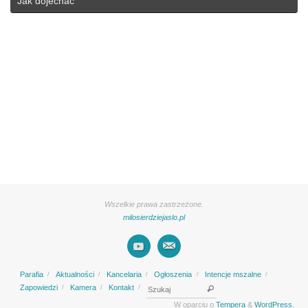
Jak dojechać
Wszelkie prawa zastrzeżone.
milosierdziejaslo.pl
Parafia
Aktualności
Kancelaria
Ogłoszenia
Intencje mszalne
Search for:
Zapowiedzi
Kamera
Kontakt
Szukaj
W oparciu o
Tempera
&
WordPress.