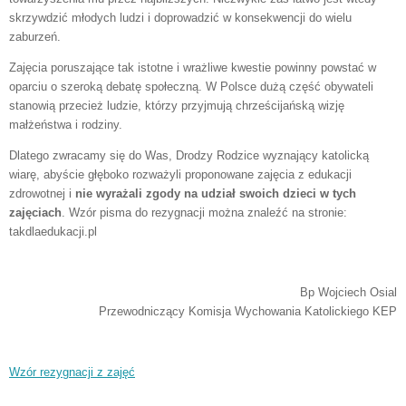
skrzywdzić młodych ludzi i doprowadzić w konsekwencji do wielu
zaburzeń.
Zajęcia poruszające tak istotne i wrażliwe kwestie powinny powstać w
oparciu o szeroką debatę społeczną. W Polsce dużą część obywateli
stanowią przecież ludzie, którzy przyjmują chrześcijańską wizję
małżeństwa i rodziny.
Dlatego zwracamy się do Was, Drodzy Rodzice wyznający katolicką
wiarę, abyście głęboko rozważyli proponowane zajęcia z edukacji
zdrowotnej i
nie wyrażali zgody na udział swoich dzieci w tych
zajęciach
. Wzór pisma do rezygnacji można znaleźć na stronie:
takdlaedukacji.pl
Bp Wojciech Osial
Przewodniczący Komisja Wychowania Katolickiego KEP
Wzór rezygnacji z zajęć