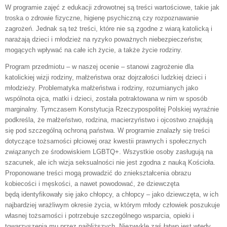
W programie zajęć z edukacji zdrowotnej są treści wartościowe, takie jak
troska o zdrowie fizyczne, higienę psychiczną czy rozpoznawanie
zagrożeń. Jednak są też treści, które nie są zgodne z wiarą katolicką i
narażają dzieci i młodzież na ryzyko poważnych niebezpieczeństw,
mogących wpływać na całe ich życie, a także życie rodziny.
Program przedmiotu – w naszej ocenie – stanowi zagrożenie dla
katolickiej wizji rodziny, małżeństwa oraz dojrzałości ludzkiej dzieci i
młodzieży. Problematyka małżeństwa i rodziny, rozumianych jako
wspólnota ojca, matki i dzieci, została potraktowana w nim w sposób
marginalny. Tymczasem Konstytucja Rzeczypospolitej Polskiej wyraźnie
podkreśla, że małżeństwo, rodzina, macierzyństwo i ojcostwo znajdują
się pod szczególną ochroną państwa. W programie znalazły się treści
dotyczące tożsamości płciowej oraz kwestii prawnych i społecznych
związanych ze środowiskiem LGBTQ+. Wszystkie osoby zasługują na
szacunek, ale ich wizja seksualności nie jest zgodna z nauką Kościoła.
Proponowane treści mogą prowadzić do zniekształcenia obrazu
kobiecości i męskości, a nawet powodować, że dziewczęta
będą identyfikowały się jako chłopcy, a chłopcy – jako dziewczęta, w ich
najbardziej wrażliwym okresie życia, w którym młody człowiek poszukuje
własnej tożsamości i potrzebuje szczególnego wsparcia, opieki i
towarzyszenia mu przez najbliższych. Niezwykle zaś łatwo jest wtedy