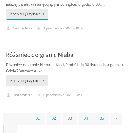
naszej parafii, w następującym porządku: o godz. 8:00,…
Kontynuuj czytanie
Duszpasterze
31 października 2020 - 10:07
Różaniec do granic Nieba
Różaniec do granic Nieba Kiedy? od 01 do 08 listopada tego roku.
Gdzie? Wszędzie, w…
Kontynuuj czytanie
Duszpasterze
30 października 2020 - 20:08
«
‹
81
82
83
84
85
›
»