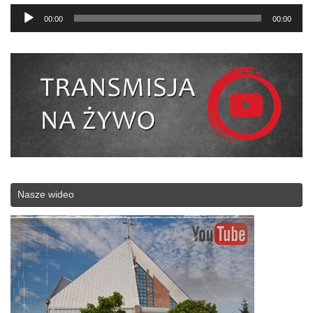
Odtwarzacz
00:00
00:00
plików
dźwiękowych
Nasze wideo