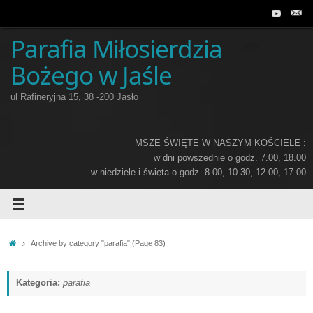
Przejdź
do
treści
Parafia Miłosierdzia
Bożego w Jaśle
ul Rafineryjna 15, 38 -200 Jasło
MSZE ŚWIĘTE W NASZYM KOŚCIELE :
w dni powszednie o godz. 7.00, 18.00
w niedziele i święta o godz. 8.00, 10.30, 12.00, 17.00
Home
Archive by category "parafia"
(Page 83)
Kategoria:
parafia