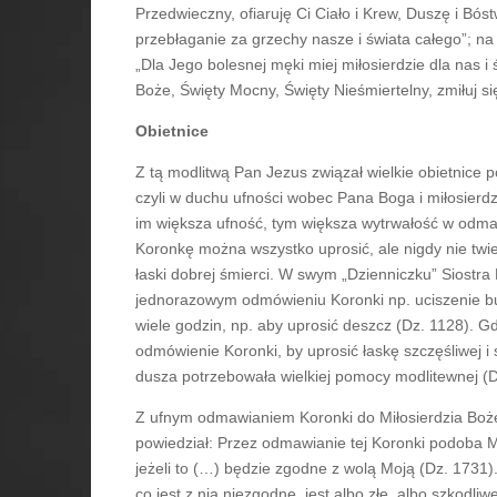
Przedwieczny, ofiaruję Ci Ciało i Krew, Duszę i B
przebłaganie za grzechy nasze i świata całego”; n
„Dla Jego bolesnej męki miej miłosierdzie dla nas i
Boże, Święty Mocny, Święty Nieśmiertelny, zmiłuj s
Obietnice
Z tą modlitwą Pan Jezus związał wielkie obietnice
czyli w duchu ufności wobec Pana Boga i miłosierdz
im większa ufność, tym większa wytrwałość w odmaw
Koronkę można wszystko uprosić, ale nigdy nie twie
łaski dobrej śmierci. W swym „Dzienniczku” Siostra 
jednorazowym odmówieniu Koronki np. uciszenie bur
wiele godzin, np. aby uprosić deszcz (Dz. 1128). 
odmówienie Koronki, by uprosić łaskę szczęśliwej i
dusza potrzebowała wielkiej pomocy modlitewnej (D
Z ufnym odmawianiem Koronki do Miłosierdzia Boże
powiedział: Przez odmawianie tej Koronki podoba Mi
jeżeli to (…) będzie zgodne z wolą Moją (Dz. 1731)
co jest z nią niezgodne, jest albo złe, albo szkodli