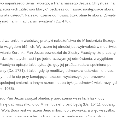
óstwo najmilszego Syna Twojego, a Pana naszego Jezusa Chrystusa, na
a paciorkach „Zdrowaś Maryjo” będziesz odmawiać następujące słowa:
 świata całego”. Na zakończenie odmówisz trzykrotnie te słowa: „Święty
ię nad nami i nad całym światem” (Dz. 476).
 pod warunkiem właściwej praktyki nabożeństwa do Miłosierdzia Bożego,
ia względem bliźnich. Wyrazem tej ufności jest wytrwałość w modlitwie;
ianiu Koronki. Pan Jezus powiedział do Siostry Faustyny, że przez tę
rdził, że natychmiast i po jednorazowym jej odmówieniu, z wyjątkiem
Faustyna opisuje takie sytuacje, gdy jej prośba została spełniona po
zy (Dz. 1731), i takie, gdy tę modlitwę odmawiała ustawicznie przez
Gdy modliła się przy konających czasem wystarczyło jednorazowe
 spokojnej śmierci, a innym razem trzeba było ją odmówić wiele razy, gd
z. 1035).
go Pan Jezus związał obietnicę uproszenia wszelkich łask, gdy
 się dać wszystko, o co Mnie [ludzie] prosić będą (Dz. 1541), dodając:
. Wola Boga jest wyrazem Jego miłości do człowieka, a więc wszystko,
we i dlatego nie może być udzielone przez najlepszego Ojca, który