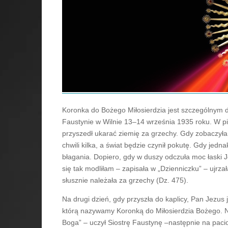
Koronka do Bożego Miłosierdzia jest szczególnym 
Faustynie w Wilnie 13–14 września 1935 roku. W piąt
przyszedł ukarać ziemię za grzechy. Gdy zobaczyła
chwili kilka, a świat będzie czynił pokutę. Gdy jed
błagania. Dopiero, gdy w duszy odczuła moc łaski J
się tak modliłam – zapisała w „Dzienniczku” – ujrzał
słusznie należała za grzechy (Dz. 475).
Na drugi dzień, gdy przyszła do kaplicy, Pan Jezus 
którą nazywamy Koronką do Miłosierdzia Bożego. Na
Boga” – uczył Siostrę Faustynę –następnie na paci