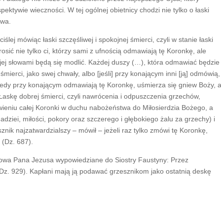
pektywie wieczności. W tej ogólnej obietnicy chodzi nie tylko o łaski
twa.
ślej mówiąc łaski szczęśliwej i spokojnej śmierci, czyli w stanie łaski
osić nie tylko ci, którzy sami z ufnością odmawiają tę Koronkę, ale
 jej słowami będą się modlić. Każdej duszy (…), która odmawiać będzie
mierci, jako swej chwały, albo [jeśli] przy konającym inni [ją] odmówią,
iedy przy konającym odmawiają tę Koronkę, uśmierza się gniew Boży, 
 Łaskę dobrej śmierci, czyli nawrócenia i odpuszczenia grzechów,
eniu całej Koronki w duchu nabożeństwa do Miłosierdzia Bożego, a
dziei, miłości, pokory oraz szczerego i głębokiego żalu za grzechy) i
znik najzatwardzialszy – mówił – jeżeli raz tylko zmówi tę Koronkę,
 (Dz. 687).
słowa Pana Jezusa wypowiedziane do Siostry Faustyny: Przez
(Dz. 929). Kapłani mają ją podawać grzesznikom jako ostatnią deskę