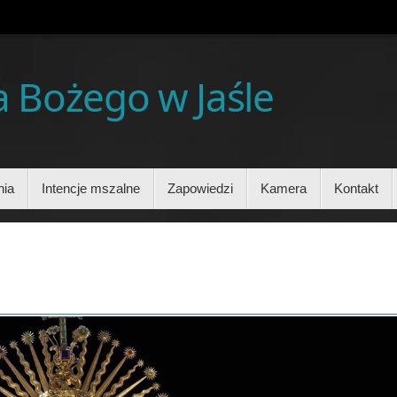
ia Bożego w Jaśle
nia
Intencje mszalne
Zapowiedzi
Kamera
Kontakt