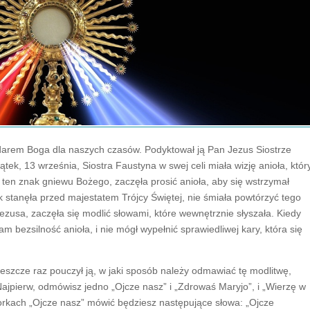
darem Boga dla naszych czasów. Podyktował ją Pan Jezus Siostrze
ek, 13 września, Siostra Faustyna w swej celi miała wizję anioła, któr
 ten znak gniewu Bożego, zaczęła prosić anioła, aby się wstrzymał
nak stanęła przed majestatem Trójcy Świętej, nie śmiała powtórzyć tego
ezusa, zaczęła się modlić słowami, które wewnętrznie słyszała. Kiedy
am bezsilność anioła, i nie mógł wypełnić sprawiedliwej kary, która się
jeszcze raz pouczył ją, w jaki sposób należy odmawiać tę modlitwę,
jpierw, odmówisz jedno „Ojcze nasz” i „Zdrowaś Maryjo”, i „Wierzę w
orkach „Ojcze nasz” mówić będziesz następujące słowa: „Ojcze