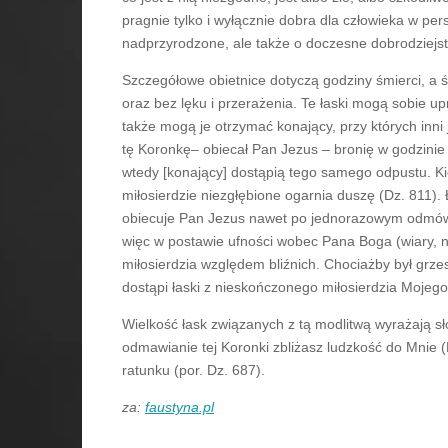
pragnie tylko i wyłącznie dobra dla człowieka w pers
nadprzyrodzone, ale także o doczesne dobrodziejs
Szczegółowe obietnice dotyczą godziny śmierci, a ści
oraz bez lęku i przerażenia. Te łaski mogą sobie upr
także mogą je otrzymać konający, przy których inni
tę Koronkę– obiecał Pan Jezus – bronię w godzinie ś
wtedy [konający] dostąpią tego samego odpustu. K
miłosierdzie niezgłębione ogarnia duszę (Dz. 811).
obiecuje Pan Jezus nawet po jednorazowym odmówi
więc w postawie ufności wobec Pana Boga (wiary, na
miłosierdzia względem bliźnich. Chociażby był grzes
dostąpi łaski z nieskończonego miłosierdzia Mojego
Wielkość łask związanych z tą modlitwą wyrażają 
odmawianie tej Koronki zbliżasz ludzkość do Mnie 
ratunku (por. Dz. 687).
za:
faustyna.pl