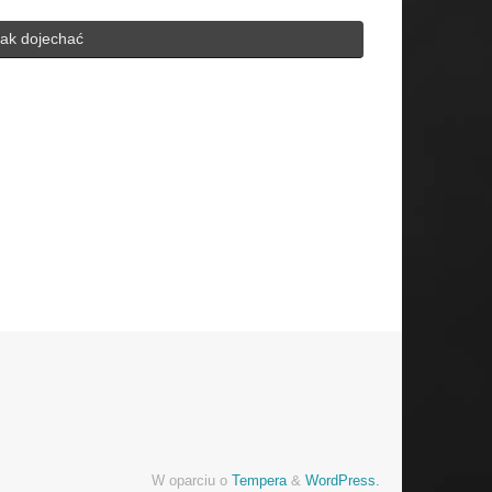
ak dojechać
h for:
W oparciu o
Tempera
&
WordPress.