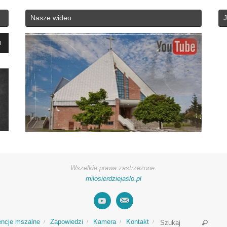
Nasze wideo
J
yć
zyć
ć.
Wszelkie prawa zastrzeżone.
milosierdziejaslo.pl
Searc
encje mszalne
Zapowiedzi
Kamera
Kontakt
Szukaj