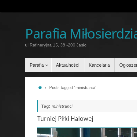
Przejdź
do
treści
Parafia Miłosierdz
ul Rafineryjna 15, 38 -200 Jasło
Przejdź
Parafia
Aktualności
Kancelaria
Ogłosze
do
treści
Home
Posts tagged "ministranci"
Tag:
ministranci
Turniej Piłki Halowej