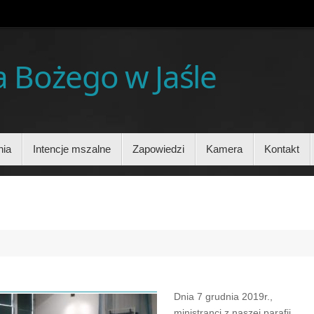
ia Bożego w Jaśle
nia
Intencje mszalne
Zapowiedzi
Kamera
Kontakt
Dnia 7 grudnia 2019r.,
ministranci z naszej parafii