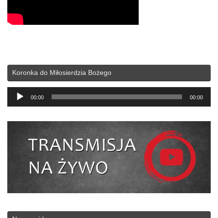
Koronka do Miłosierdzia Bożego
Odtwarzacz
00:00
00:00
plików
dźwiękowych