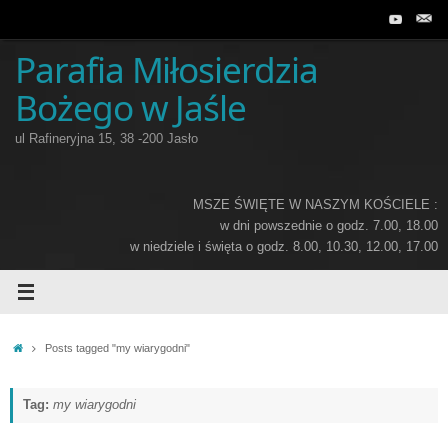
Przejdź
do
treści
Parafia Miłosierdzia
Bożego w Jaśle
ul Rafineryjna 15, 38 -200 Jasło
MSZE ŚWIĘTE W NASZYM KOŚCIELE :
w dni powszednie o godz. 7.00, 18.00
w niedziele i święta o godz. 8.00, 10.30, 12.00, 17.00
Home
Posts tagged "my wiarygodni"
Tag:
my wiarygodni