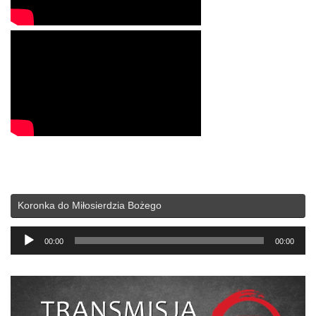
Koronka do Miłosierdzia Bożego
Odtwarzacz
00:00
00:00
plików
dźwiękowych