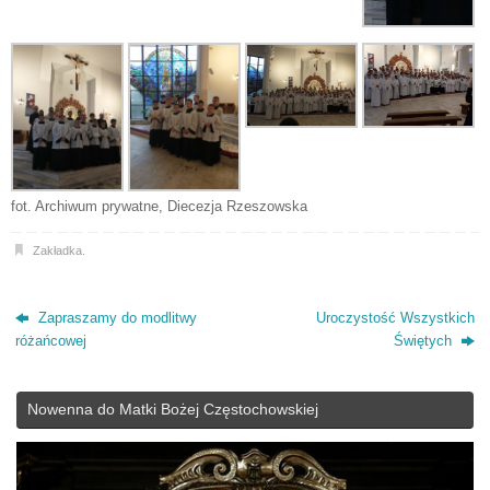
fot. Archiwum prywatne, Diecezja Rzeszowska
Zakładka
.
Zapraszamy do modlitwy
Uroczystość Wszystkich
różańcowej
Świętych
Nowenna do Matki Bożej Częstochowskiej