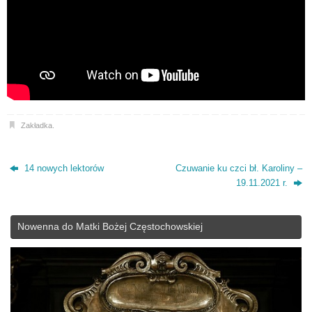
Zakładka
.
14 nowych lektorów
Czuwanie ku czci bł. Karoliny –
19.11.2021 r.
Nowenna do Matki Bożej Częstochowskiej