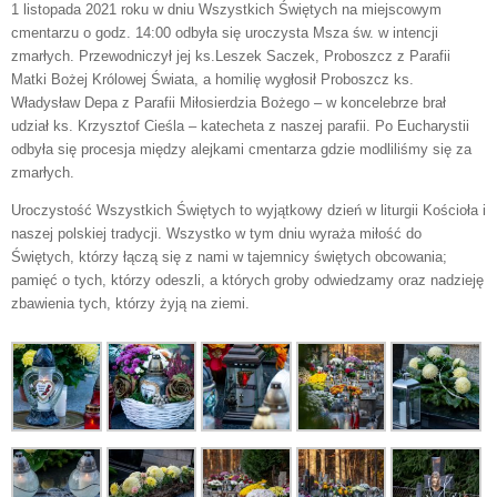
1 listopada 2021 roku w dniu Wszystkich Świętych na miejscowym
cmentarzu o godz. 14:00 odbyła się uroczysta Msza św. w intencji
zmarłych. Przewodniczył jej ks.Leszek Saczek, Proboszcz z Parafii
Matki Bożej Królowej Świata, a homilię wygłosił Proboszcz ks.
Władysław Depa z Parafii Miłosierdzia Bożego – w koncelebrze brał
udział ks. Krzysztof Cieśla – katecheta z naszej parafii. Po Eucharystii
odbyła się procesja między alejkami cmentarza gdzie modliliśmy się za
zmarłych.
Uroczystość Wszystkich Świętych to wyjątkowy dzień w liturgii Kościoła i
naszej polskiej tradycji. Wszystko w tym dniu wyraża miłość do
Świętych, którzy łączą się z nami w tajemnicy świętych obcowania;
pamięć o tych, którzy odeszli, a których groby odwiedzamy oraz nadzieję
zbawienia tych, którzy żyją na ziemi.