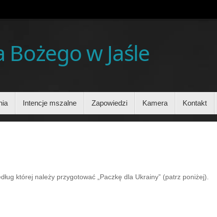
ia Bożego w Jaśle
nia
Intencje mszalne
Zapowiedzi
Kamera
Kontakt
ług której należy przygotować „Paczkę dla Ukrainy” (patrz poniżej).