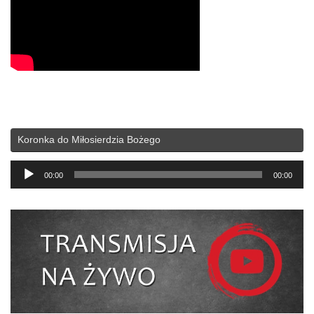
Koronka do Miłosierdzia Bożego
Odtwarzacz
00:00
00:00
plików
dźwiękowych