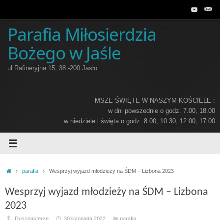
Przejdź
do
treści
Parafia Miłosierdzia
Bożego w Jaśle
ul Rafineryjna 15, 38 -200 Jasło
MSZE ŚWIĘTE W NASZYM KOŚCIELE :
w dni powszednie o godz. 7.00, 18.00
w niedziele i święta o godz. 8.00, 10.30, 12.00, 17.00
Home
parafia
Wesprzyj wyjazd młodzieży na ŚDM – Lizbona 2023
Wesprzyj wyjazd młodzieży na ŚDM – Lizbona
2023
Duszpasterze
30 listopada 2022
parafia