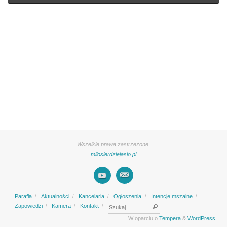
Wszelkie prawa zastrzeżone.
milosierdziejaslo.pl
Parafia
Aktualności
Kancelaria
Ogłoszenia
Intencje mszalne
Search for:
Zapowiedzi
Kamera
Kontakt
Szukaj
W oparciu o
Tempera
&
WordPress.