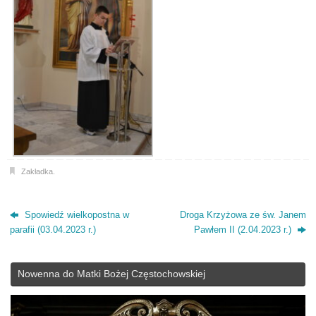
Zakładka
.
Spowiedź wielkopostna w
Droga Krzyżowa ze św. Janem
parafii (03.04.2023 r.)
Pawłem II (2.04.2023 r.)
Nowenna do Matki Bożej Częstochowskiej