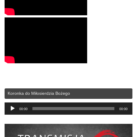
Koronka do Miłosierdzia Bożego
Odtwarzacz
00:00
00:00
plików
dźwiękowych