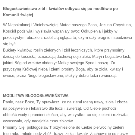
Błogosławieństwo ziół i kwiatów odbywa się po modlitwie po
Komunii świętej.
W Niepokalanej i Wniebowziętej Matce naszego Pana, Jezusa Chrystusa,
Kościół podziwia i wysławia wspaniały owoc Odkupienia i jakby w
przeczystym obrazie z radością ogląda to, czym cały pragnie i spodziewa
się być.
Bukiety kwiatów, roślin zielonych i ziół leczniczych, które przynosimy
dzisiaj do kościoła, oznaczają duchową dojrzałość Maryi i bogactwo łask,
jakimi Bóg od wieków obdarzył Matkę swojego Syna i naszą. Za
przyczyną Królowej nieba i ziemi prośmy Boga, aby te zioła, kwiaty i
owoce, przez Niego błogosławione, służyły dobru ludzi i zwierząt.
MODLITWA BŁOGOSŁAWIEŃSTWA
Panie, nasz Boże, Ty sprawiasz, że na ziemi rosną trawy, zioła i zboża
na pożywienie i lekarstwo dla ludzi i zwierząt. Od Ciebie pochodzi
obfitość wody i promieni słońca, aby wszystko, co się zieleni i rozkwita,
owocowało, gdy nadejdzie czas zbiorów.
Prosimy Cię, pobłogosław † przyniesione do Ciebie pierwociny zieleni
tego roku, młode pędy zbóż, trawy, zioła i kwiaty. Zachowaj je od suszy,