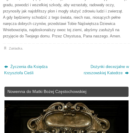
gradu, powodzi i wszelkiej szkody, aby wzrastały, radowały oczy,
przynosiły jak najobfitszy plon i mogły służyć zdrowiu ludzi i zwierząt.
A gdy będziemy schodzić z tego świata, niech nas, niosących pełne
naręcza dobrych czynów, przedstawi Tobie Najświętsza Dziewica
Wniebowzięta, najdoskonalszy owoc tej ziemi, abyśmy zasłużyli na
przyjęcie do Twojego domu. Przez Chrystusa, Pana naszego. Amen.
Zakładka
.
Życzenia dla Księdza
Dożynki diecezjalne w
Krzysztofa Cieśli
rzeszowskiej Katedrze
Nowenna do Matki Bożej Częstochowskiej