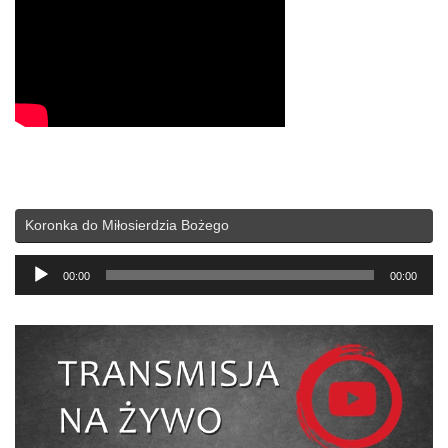
Koronka do Miłosierdzia Bożego
Odtwarzacz
00:00
00:00
plików
dźwiękowych