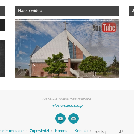
Nasze wideo
J
yć
zyć
ć.
Wszelkie prawa zastrzeżone.
milosierdziejaslo.pl
Searc
encje mszalne
Zapowiedzi
Kamera
Kontakt
Szukaj