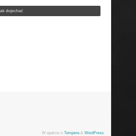
ak dojechać
h for:
W oparciu o
Tempera
&
WordPress.