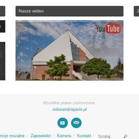
Nasze wideo
J
yć
zyć
ć.
Wszelkie prawa zastrzeżone.
milosierdziejaslo.pl
Searc
encje mszalne
Zapowiedzi
Kamera
Kontakt
Szukaj