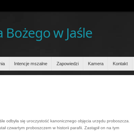
ia Bożego w Jaśle
nia
Intencje mszalne
Zapowiedzi
Kamera
Kontakt
aśle odbyła się uroczystość kanonicznego objęcia urzędu proboszcza.
ał czwartym proboszczem w historii parafii. Zastąpił on na tym