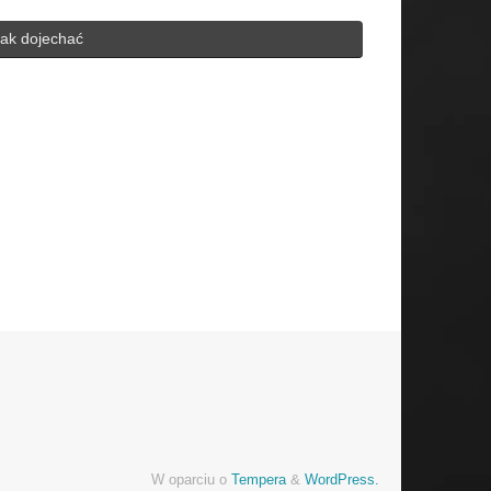
ak dojechać
h for:
W oparciu o
Tempera
&
WordPress.