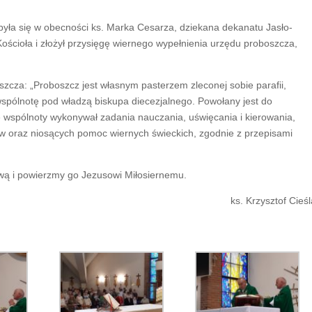
ła się w obecności ks. Marka Cesarza, dziekana dekanatu Jasło-
ścioła i złożył przysięgę wiernego wypełnienia urzędu proboszcza,
cza: „Proboszcz jest własnym pasterzem zleconej sobie parafii,
pólnotę pod władzą biskupa diecezjalnego. Powołany jest do
e wspólnoty wykonywał zadania nauczania, uświęcania i kierowania,
ów oraz niosących pomoc wiernych świeckich, zgodnie z przepisami
ą i powierzmy go Jezusowi Miłosiernemu.
ks. Krzysztof Cieśl