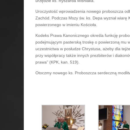
urzędzie ks. Ryszarda Miśniaka.
Uroczystość wprowadzenia nowego proboszcza odby
Zachód. Podczas Mszy św. ks. Depa wyznał wiarę Ko
powierzonego w imieniu Kościoła.
Kodeks Prawa Kanonicznego określa funkcję probosz
podejmującym pasterską troskę o powierzoną mu ws
uczestnictwa w posłudze Chrystusa, ażeby dla tejż
przy współpracy także innych prezbiterów i diakon
prawa” (KPK, kan. 519).
Otoczmy nowego ks. Proboszcza serdeczną modlitw