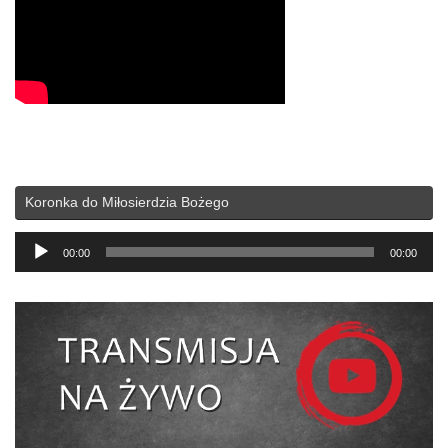
Koronka do Miłosierdzia Bożego
Odtwarzacz
00:00
00:00
plików
dźwiękowych