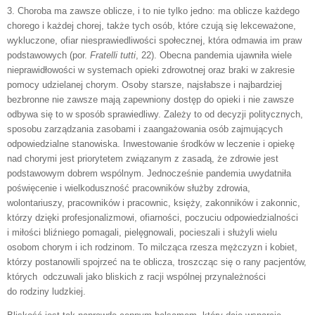
3. Choroba ma zawsze oblicze, i to nie tylko jedno: ma oblicze każdego
chorego i każdej chorej, także tych osób, które czują się lekceważone,
wykluczone, ofiar niesprawiedliwości społecznej, która odmawia im praw
podstawowych (por.
Fratelli tutti
, 22). Obecna pandemia ujawniła wiele
nieprawidłowości w systemach opieki zdrowotnej oraz braki w zakresie
pomocy udzielanej chorym. Osoby starsze, najsłabsze i najbardziej
bezbronne nie zawsze mają zapewniony dostęp do opieki i nie zawsze
odbywa się to w sposób sprawiedliwy. Zależy to od decyzji politycznych,
sposobu zarządzania zasobami i zaangażowania osób zajmujących
odpowiedzialne stanowiska. Inwestowanie środków w leczenie i opiekę
nad chorymi jest priorytetem związanym z zasadą, że zdrowie jest
podstawowym dobrem wspólnym. Jednocześnie pandemia uwydatniła
poświęcenie i wielkoduszność pracowników służby zdrowia,
wolontariuszy, pracowników i pracownic, księży, zakonników i zakonnic,
którzy dzięki profesjonalizmowi, ofiarności, poczuciu odpowiedzialności
i miłości bliźniego pomagali, pielęgnowali, pocieszali i służyli wielu
osobom chorym i ich rodzinom. To milcząca rzesza mężczyzn i kobiet,
którzy postanowili spojrzeć na te oblicza, troszcząc się o rany pacjentów,
których odczuwali jako bliskich z racji wspólnej przynależności
do rodziny ludzkiej.