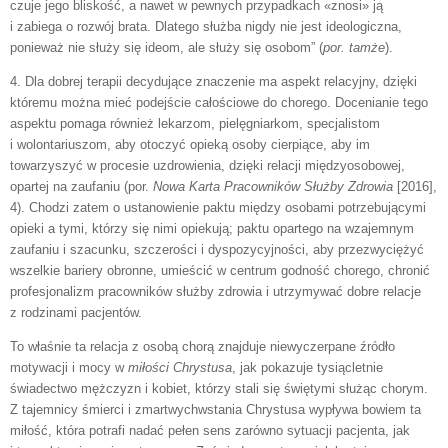
czuje jego bliskość, a nawet w pewnych przypadkach «znosi» ją
i zabiega o rozwój brata. Dlatego służba nigdy nie jest ideologiczna,
ponieważ nie służy się ideom, ale służy się osobom” (
por. tamże
).
4. Dla dobrej terapii decydujące znaczenie ma aspekt relacyjny, dzięki
któremu można mieć podejście całościowe do chorego. Docenianie tego
aspektu pomaga również lekarzom, pielęgniarkom, specjalistom
i wolontariuszom, aby otoczyć opieką osoby cierpiące, aby im
towarzyszyć w procesie uzdrowienia, dzięki relacji międzyosobowej,
opartej na zaufaniu (por.
Nowa Karta Pracowników Służby Zdrowia
[2016],
4). Chodzi zatem o ustanowienie paktu między osobami potrzebującymi
opieki a tymi, którzy się nimi opiekują; paktu opartego na wzajemnym
zaufaniu i szacunku, szczerości i dyspozycyjności, aby przezwyciężyć
wszelkie bariery obronne, umieścić w centrum godność chorego, chronić
profesjonalizm pracowników służby zdrowia i utrzymywać dobre relacje
z rodzinami pacjentów.
To właśnie ta relacja z osobą chorą znajduje niewyczerpane źródło
motywacji i mocy w
miłości Chrystusa
, jak pokazuje tysiącletnie
świadectwo mężczyzn i kobiet, którzy stali się świętymi służąc chorym.
Z tajemnicy śmierci i zmartwychwstania Chrystusa wypływa bowiem ta
miłość, która potrafi nadać pełen sens zarówno sytuacji pacjenta, jak