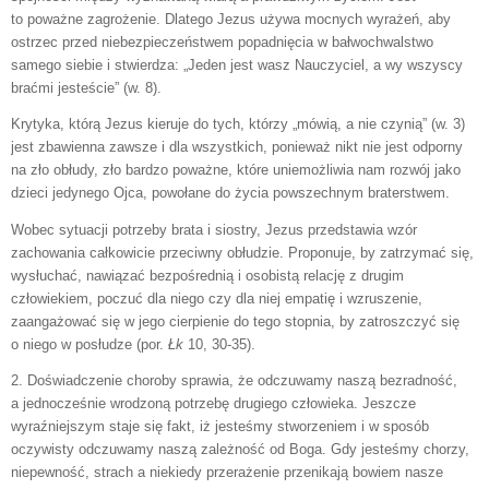
to poważne zagrożenie. Dlatego Jezus używa mocnych wyrażeń, aby
ostrzec przed niebezpieczeństwem popadnięcia w bałwochwalstwo
samego siebie i stwierdza: „Jeden jest wasz Nauczyciel, a wy wszyscy
braćmi jesteście” (w. 8).
Krytyka, którą Jezus kieruje do tych, którzy „mówią, a nie czynią” (w. 3)
jest zbawienna zawsze i dla wszystkich, ponieważ nikt nie jest odporny
na zło obłudy, zło bardzo poważne, które uniemożliwia nam rozwój jako
dzieci jedynego Ojca, powołane do życia powszechnym braterstwem.
Wobec sytuacji potrzeby brata i siostry, Jezus przedstawia wzór
zachowania całkowicie przeciwny obłudzie. Proponuje, by zatrzymać się,
wysłuchać, nawiązać bezpośrednią i osobistą relację z drugim
człowiekiem, poczuć dla niego czy dla niej empatię i wzruszenie,
zaangażować się w jego cierpienie do tego stopnia, by zatroszczyć się
o niego w posłudze (por.
Łk
10, 30-35).
2. Doświadczenie choroby sprawia, że odczuwamy naszą bezradność,
a jednocześnie wrodzoną potrzebę drugiego człowieka. Jeszcze
wyraźniejszym staje się fakt, iż jesteśmy stworzeniem i w sposób
oczywisty odczuwamy naszą zależność od Boga. Gdy jesteśmy chorzy,
niepewność, strach a niekiedy przerażenie przenikają bowiem nasze