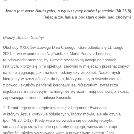
Jeden jest wasz Nauczyciel, a wy wszyscy braćmi jesteście
(Mt 23,8)
Relacja zaufania u podstaw opieki nad chorymi
Drodzy Bracia i Siostry!
Obchody XXIX Światowego Dnia Chorego, które odbędą się 11 lutego
2021 r., we wspomnienie Najświętszej Maryi Panny z Lourdes,
to odpowiedni moment, by zwrócić szczególną uwagę na chorych
i na tych, którzy się nimi opiekują, zarówno w miejscach przeznaczonych
na ich pielęgnację, jak i na łonie rodziny czy wspólnot. Nasze myśli
kierujemy w szczególności do tych, którzy na całym świecie cierpią
z powodu skutków pandemii koronawirusa. Wszystkim, zwłaszcza
najuboższym i usuniętym na margines wyrażam moją duchową bliskość,
zapewniając o trosce i miłości Kościoła.
1. Temat tego dnia czerpie inspirację z fragmentu Ewangelii,
w którym Jezus krytykuje obłudę tych, którzy mówią, ale nie czynią
(por.
Mt
23, 1-12). Kiedy wiara sprowadza się do pustej retoryki,
nie angażując się w historię i potrzeby drugiego, wówczas brakuje
spójności między wyznawaną wiarą a prawdziwym życiem. Jest