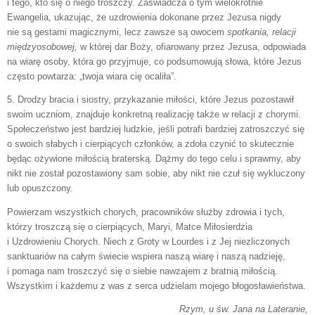
i tego, kto się o niego troszczy. Zaświadcza o tym wielokrotnie
Ewangelia, ukazując, że uzdrowienia dokonane przez Jezusa nigdy
nie są gestami magicznymi, lecz zawsze są owocem
spotkania, relacji
międzyosobowej,
w której dar Boży, ofiarowany przez Jezusa, odpowiada
na wiarę osoby, która go przyjmuje, co podsumowują słowa, które Jezus
często powtarza: „twoja wiara cię ocaliła”.
5. Drodzy bracia i siostry, przykazanie miłości, które Jezus pozostawił
swoim uczniom, znajduje konkretną realizację także w relacji z chorymi.
Społeczeństwo jest bardziej ludzkie, jeśli potrafi bardziej zatroszczyć się
o swoich słabych i cierpiących członków, a zdoła czynić to skutecznie
będąc ożywione miłością braterską. Dążmy do tego celu i sprawmy, aby
nikt nie został pozostawiony sam sobie, aby nikt nie czuł się wykluczony
lub opuszczony.
Powierzam wszystkich chorych, pracowników służby zdrowia i tych,
którzy troszczą się o cierpiących, Maryi, Matce Miłosierdzia
i Uzdrowieniu Chorych. Niech z Groty w Lourdes i z Jej niezliczonych
sanktuariów na całym świecie wspiera naszą wiarę i naszą nadzieję,
i pomaga nam troszczyć się o siebie nawzajem z bratnią miłością.
Wszystkim i każdemu z was z serca udzielam mojego błogosławieństwa.
Rzym, u św. Jana na Lateranie,