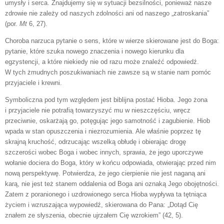
umysły i serca. Znajdujemy się w sytuacji bezsilności, ponieważ nasze
zdrowie nie zależy od naszych zdolności ani od naszego „zatroskania”
(por.
Mt
6, 27).
Choroba narzuca pytanie o sens, które w wierze skierowane jest do Boga:
pytanie, które szuka nowego znaczenia i nowego kierunku dla
egzystencji, a które niekiedy nie od razu może znaleźć odpowiedź.
W tych żmudnych poszukiwaniach nie zawsze są w stanie nam pomóc
przyjaciele i krewni.
Symboliczna pod tym względem jest biblijna postać Hioba. Jego żona
i przyjaciele nie potrafią towarzyszyć mu w nieszczęściu, wręcz
przeciwnie, oskarżają go, potęgując jego samotność i zagubienie. Hiob
wpada w stan opuszczenia i niezrozumienia. Ale właśnie poprzez tę
skrajną kruchość, odrzucając wszelką obłudę i obierając drogę
szczerości wobec Boga i wobec innych, sprawia, że jego uporczywe
wołanie dociera do Boga, który w końcu odpowiada, otwierając przed nim
nową perspektywę. Potwierdza, że jego cierpienie nie jest naganą ani
karą, nie jest też stanem oddalenia od Boga ani oznaką Jego obojętności.
Zatem z poranionego i uzdrowionego serca Hioba wypływa ta tętniąca
życiem i wzruszająca wypowiedź, skierowana do Pana: „Dotąd Cię
znałem ze słyszenia, obecnie ujrzałem Cię wzrokiem” (42, 5).