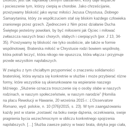
Bliskość jest tak naprawdę cennym balsamem, który daje wsparcie
i pocieszenie tym, którzy cierpią w chorobie. Jako chrześcijanie,
przeżywamy bliskość jako wyraz miłości Jezusa Chrystusa,
Dobrego
Samarytanina,
który ze współczuciem stał się bliskim każdego człowieka
zranionego przez grzech. Zjednoczeni z Nim przez działanie Ducha
Świętego jesteśmy powołani, by być miłosierni jak Ojciec i miłować
zwłaszcza naszych braci chorych, słabych i cierpiących (por.
J
13, 34-
35). Przeżywamy tę bliskość nie tyko osobiście, ale także w formie
wspólnotowej. Braterska miłość w Chrystusie rodzi bowiem wspólnotę,
która potrafi leczyć, która nikogo nie opuszcza, która włącza i przyjmuje
przede wszystkim najsłabszych.
W związku z tym chciałbym przypomnieć o znaczeniu solidarności
braterskiej, która wyraża się konkretnie w służbie i może przybierać różne
formy, które wszystkie są ukierunkowane na wspieranie naszego
bliźniego. „Służenie oznacza troszczenie się o osoby słabe w naszych
rodzinach, w naszym społeczeństwie, w naszym narodzie” (Homilia
na placu Rewolucji w Hawanie, 20 września 2015 r.:
L’Osservatore
Romano
, wyd. polskie, n. 10 (376)/2015, s. 23). W tym zaangażowaniu
każdy jest w stanie „zostawić na boku swoje dążenia, oczekiwania, swoje
pragnienia bycia wszechmocnym w obliczu konkretnego spojrzenia
najsłabszych. […] Służba zawsze patrzy w twarz brata, dotyka jego ciała,