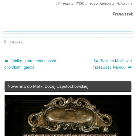
20 grudnia 2020 r.,
w IV Niedzielę Adwentu.
Franciszek
Zakładka
.
Jabłko, które chroni przed
54. Tydzień Modlitw o
chorobami gardła
Trzeźwość Narodu
Nowenna do Matki Bożej Częstochowskiej