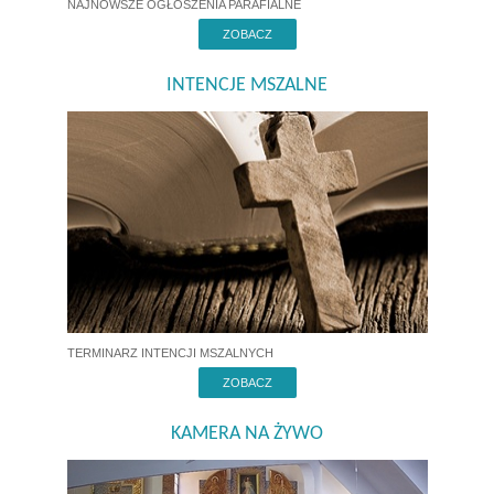
NAJNOWSZE OGŁOSZENIA PARAFIALNE
ZOBACZ
INTENCJE MSZALNE
TERMINARZ INTENCJI MSZALNYCH
ZOBACZ
KAMERA NA ŻYWO