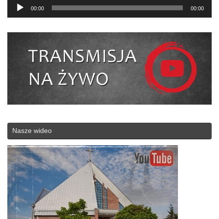
Odtwarzacz
00:00
00:00
plików
dźwiękowych
Nasze wideo