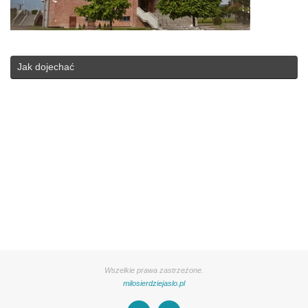
Jak dojechać
Wszelkie prawa zastrzeżone.
milosierdziejaslo.pl