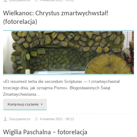
Duszpasterze
4 kwietnia 2021 - 14:22
Wielkanoc: Chrystus zmartwychwstał!
(fotorelacja)
«Et resurrexit tertia die secundum Scripturas — I zmartwychwstał
trzeciego dnia, jak oznajmia Pismo». Błogosławionych Świąt
Zmartwychwstania…
Kontynuuj czytanie
Duszpasterze
4 kwietnia 2021 - 09:12
Wigilia Paschalna – fotorelacja