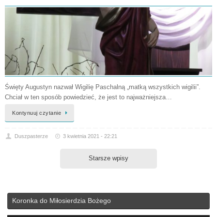
Święty Augu­styn nazwał Wigilię Paschalną „matką wszystkich wigilii”.
Chciał w ten sposób powiedzieć, że jest to najważniej­sza…
Kontynuuj czytanie
Duszpasterze
3 kwietnia 2021 - 22:21
Starsze wpisy
Koronka do Miłosierdzia Bożego