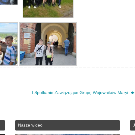
I Spotkanie Zawiązujące Grupę Wojowników Maryi
Nasze wideo
J