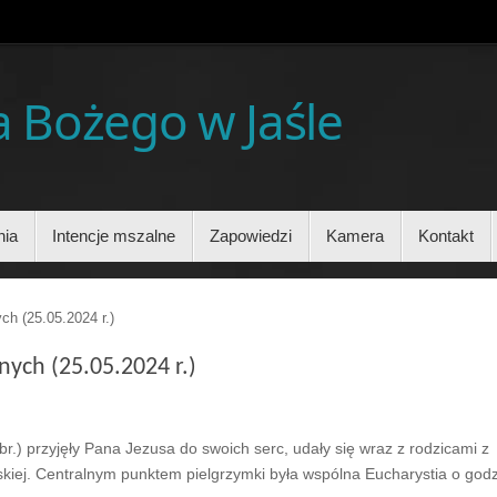
ia Bożego w Jaśle
nia
Intencje mszalne
Zapowiedzi
Kamera
Kontakt
ch (25.05.2024 r.)
nych (25.05.2024 r.)
br.) przyjęły Pana Jezusa do swoich serc, udały się wraz z rodzicami z
kiej. Centralnym punktem pielgrzymki była wspólna Eucharystia o godz