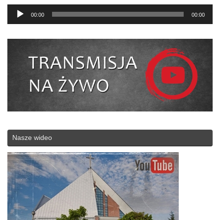
Odtwarzacz
00:00
00:00
plików
dźwiękowych
Nasze wideo