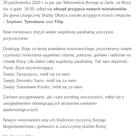
29 października 2020 r. w par. pw. Miłosierdzia Bożego w Jaśle, na Mszy
św. o godz. 18:00, odbył się
obrzęd przyjęcia nowych ministrantów
.
Do grona Liturgicznej Służby Ołtarza zostało przyjętych trzech chłopców
–
Szymon
,
Tymoteusz
oraz
Filip
.
Nowi ministranci złożyli wobec wspólnoty parafialnej uroczyste
przyrzeczenie:
Dziękując Bogu za łaskę powołania ministranckiego, przyrzekamy święte
czynności ministranta wypełniać chętnie, pobożne, gorliwie i radośnie na
chwałę Bożą i dla dobra całej wspólnoty parafialnej. Tak nam dopomóż,
Panie, Boże wszechmogący.
Święty Tarsycjuszu, módl się za nami.
Święty Dominiku Savio, módl się za nami.
Święty Stanisławie Kostko, módl się za nami.
Zarówno przygotowanie, jak i sam przebieg uroczystości, odbył się z
uwzględnieniem obowiązujących przepisów sanitarno-
epidemiologicznych.
Nowym ministrantom oraz ich Rodzinom życzymy Bożego
błogosławieństwa i gorliwości w zaszczytnej służbie Bożej.