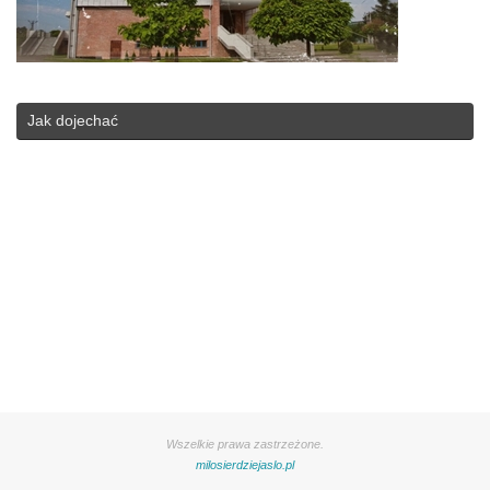
Jak dojechać
Wszelkie prawa zastrzeżone.
milosierdziejaslo.pl