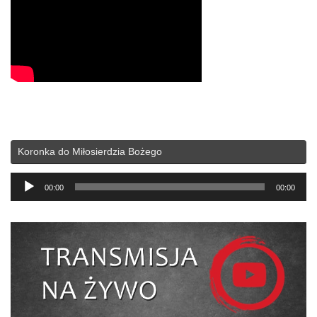
Koronka do Miłosierdzia Bożego
Odtwarzacz
00:00
00:00
plików
dźwiękowych