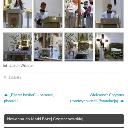
fot. Jakub Wilczak
Zakładka
.
„Easter basket” – baranek,
Wielkanoc: Chrystus
pisanki i …
zmartwychwstał! (fotorelacja)
Nowenna do Matki Bożej Częstochowskiej