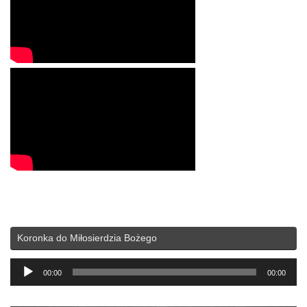
Koronka do Miłosierdzia Bożego
Odtwarzacz
00:00
00:00
plików
dźwiękowych