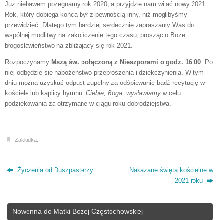
Już niebawem pożegnamy rok 2020, a przyjdzie nam witać nowy 2021.
Rok, który dobiega końca był z pewnością inny, niż moglibyśmy
przewidzieć. Dlatego tym bardziej serdecznie zapraszamy Was do
wspólnej modlitwy na zakończenie tego czasu, prosząc o Boże
błogosławieństwo na zbliżający się rok 2021.
Rozpoczynamy
Mszą św. połączoną z Nieszporami o godz. 16:00
. Po
niej odbędzie się nabożeństwo przeproszenia i dziękczynienia. W tym
dniu można uzyskać odpust zupełny za odśpiewa­nie bądź recytację w
kościele lub kaplicy hymnu:
Ciebie, Boga, wy­sławiamy
w celu
podziękowania za otrzymane w ciągu roku dobrodziejstwa.
Zakładka
.
Życzenia od Duszpasterzy
Nakazane święta kościelne w
2021 roku
Nowenna do Matki Bożej Częstochowskiej