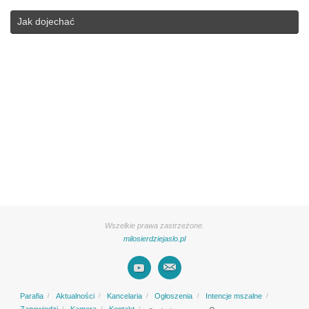
Jak dojechać
Wszelkie prawa zastrzeżone.
milosierdziejaslo.pl
Parafia
Aktualności
Kancelaria
Ogłoszenia
Intencje mszalne
Search for:
Zapowiedzi
Kamera
Kontakt