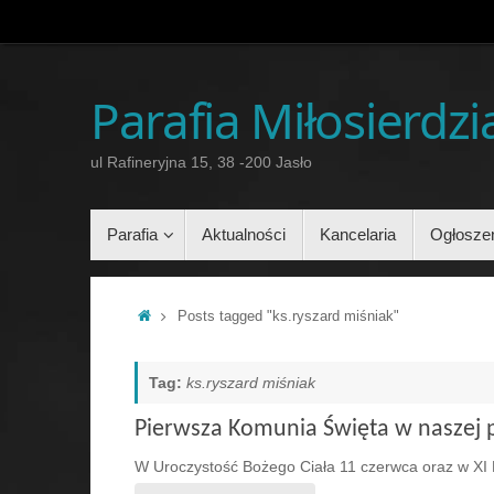
Przejdź
do
treści
Parafia Miłosierdz
ul Rafineryjna 15, 38 -200 Jasło
Przejdź
Parafia
Aktualności
Kancelaria
Ogłosze
do
treści
Home
Posts tagged "ks.ryszard miśniak"
Tag:
ks.ryszard miśniak
Pierwsza Komunia Święta w naszej p
W Uroczystość Bożego Ciała 11 czerwca oraz w XI 