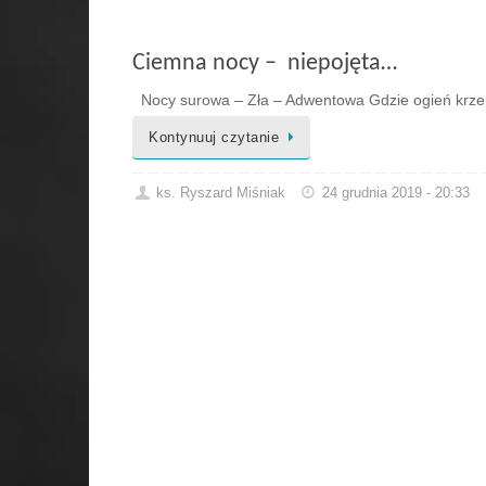
Ciemna nocy – niepojęta…
Nocy surowa – Zła – Adwentowa Gdzie ogień krzep
Kontynuuj czytanie
ks. Ryszard Miśniak
24 grudnia 2019 - 20:33