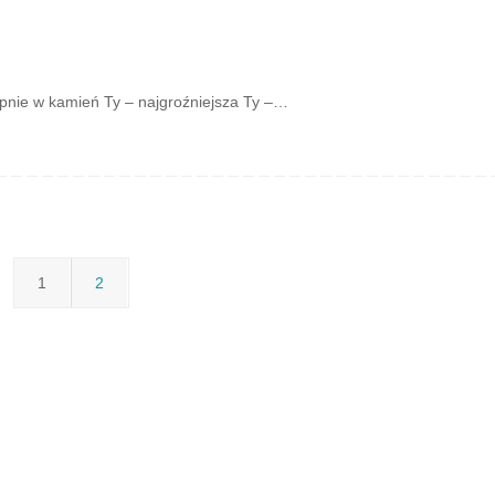
nie w kamień Ty – najgroźniejsza Ty –…
1
2