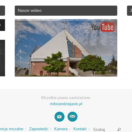
Nasze wideo
J
yć
zyć
ć.
Wszelkie prawa zastrzeżone.
milosierdziejaslo.pl
Searc
encje mszalne
Zapowiedzi
Kamera
Kontakt
Szukaj