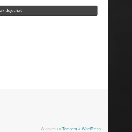
ak dojechać
h for:
W oparciu o
Tempera
&
WordPress.