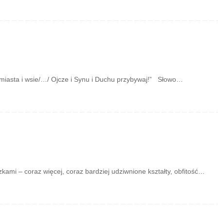
miasta i wsie/…/ Ojcze i Synu i Duchu przybywaj!” Słowo…
ami – coraz więcej, coraz bardziej udziwnione kształty, obfitość…