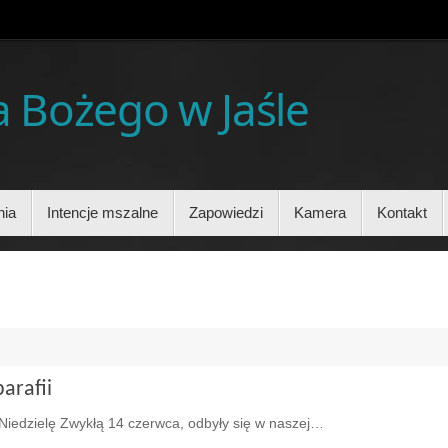
ia Bożego w Jaśle
nia
Intencje mszalne
Zapowiedzi
Kamera
Kontakt
arafii
Niedzielę Zwykłą 14 czerwca, odbyły się w naszej…