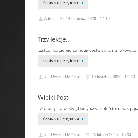
Kontynuuj czytanie
Admin
14 czerwca 2020 - 17:18
Trzy lekcje…
„Zstąp na ziemię samounicestwienia, na rakowate 
Kontynuuj czytanie
ks. Ryszard Miśniak
10 kwietnia 2020 - 09:39
Wielki Post
Zapusty…a posty „Tłusty czwartek ”stoi u nas pączk
Kontynuuj czytanie
ks. Ryszard Miśniak
26 lutego 2020 - 10:34