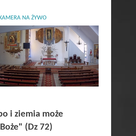
KAMERA NA ŻYWO
NARZ INTENCJI MSZALNYCH
TRANSMISJA NA 
ZOBACZ
o i ziemia może
 Boże" (Dz 72)