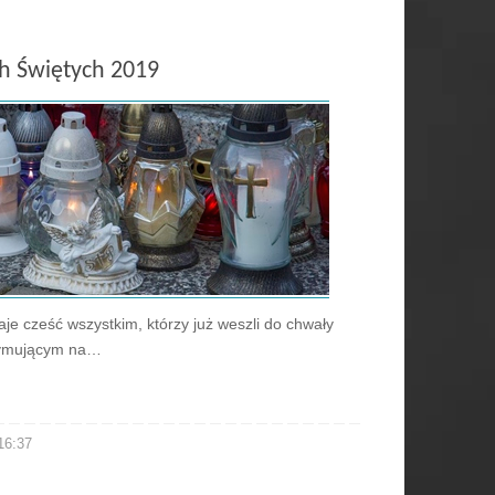
h Świętych 2019
daje cześć wszystkim, którzy już weszli do chwały
rzymującym na…
 16:37