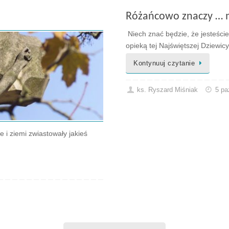
Różańcowo znaczy … m
Niech znać będzie, że jesteści
opieką tej Najświętszej Dziewic
Kontynuuj czytanie
ks. Ryszard Miśniak
5 pa
e i ziemi zwiastowały jakieś