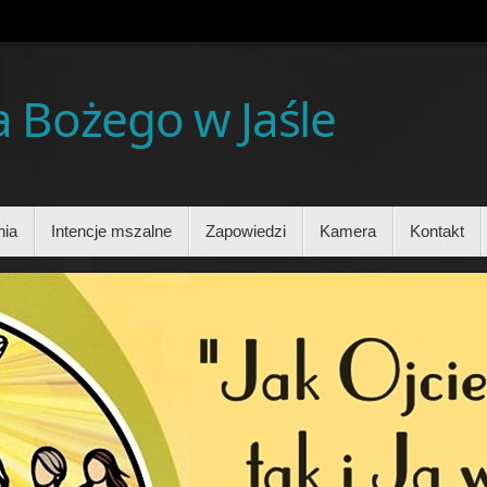
ia Bożego w Jaśle
nia
Intencje mszalne
Zapowiedzi
Kamera
Kontakt