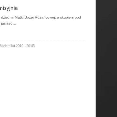
isyjnie
e dziećmi Matki Bożej Różańcowej, a skupieni pod
y jaśnieć…
ździernika 2019 - 20:43