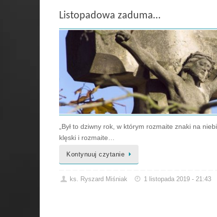
Listopadowa zaduma…
„Był to dziwny rok, w którym rozmaite znaki na niebi
klęski i rozmaite…
Kontynuuj czytanie
ks. Ryszard Miśniak
1 listopada 2019 - 21:43