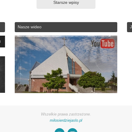
Starsze wpisy
Nasze wideo
J
yć
zyć
ć.
Wszelkie prawa zastrzeżone.
milosierdziejaslo.pl