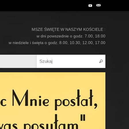
MSZE ŚWIĘTE W NASZYM KOŚCIELE :
w dni powszednie o godz. 7.00, 18.00
w niedziele i święta o godz. 8.00, 10.30, 12.00, 17.00
Search for:
Szukaj